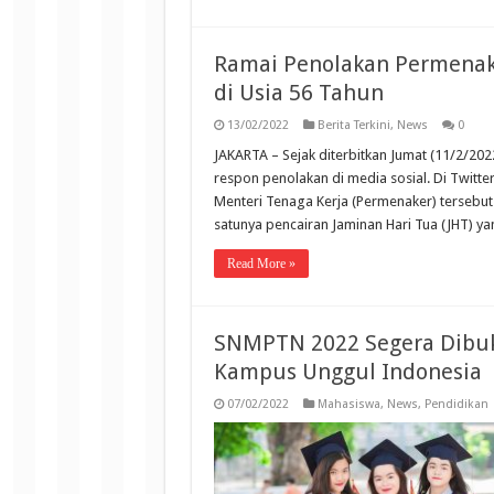
Ramai Penolakan Permenake
di Usia 56 Tahun
13/02/2022
Berita Terkini
,
News
0
JAKARTA – Sejak diterbitkan Jumat (11/2/2
respon penolakan di media sosial. Di Twitt
Menteri Tenaga Kerja (Permenaker) tersebut
satunya pencairan Jaminan Hari Tua (JHT) ya
Read More »
SNMPTN 2022 Segera Dibuka
Kampus Unggul Indonesia
07/02/2022
Mahasiswa
,
News
,
Pendidikan