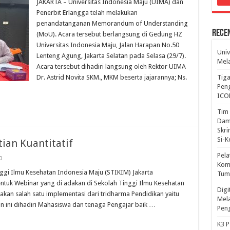
JAKARTA – Universitas Indonesia Maju (UIMA) dan
Penerbit Erlangga telah melakukan
penandatanganan Memorandum of Understanding
Rece
(MoU). Acara tersebut berlangsung di Gedung HZ
Universitas Indonesia Maju, Jalan Harapan No.50
Univ
Lenteng Agung, Jakarta Selatan pada Selasa (29/7).
Mela
Acara tersebut dihadiri langsung oleh Rektor UIMA
Tiga
Dr. Astrid Novita SKM., MKM beserta jajarannya; Ns.
Peng
ICO
Tim 
Dam
Skri
Si-
ian Kuantitatif
Pela
0
Komp
gi Ilmu Kesehatan Indonesia Maju (STIKIM) Jakarta
Tum
uk Webinar yang di adakan di Sekolah Tinggi Ilmu Kesehatan
Dig
kan salah satu implementasi dari tridharma Pendidikan yaitu
Mela
 ini dihadiri Mahasiswa dan tenaga Pengajar baik …
Pen
K3 P