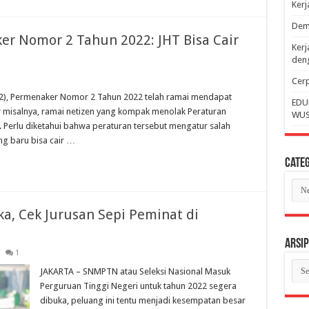
Ker
Dem
r Nomor 2 Tahun 2022: JHT Bisa Cair
Kerj
deng
Cerp
022), Permenaker Nomor 2 Tahun 2022 telah ramai mendapat
EDU
er misalnya, ramai netizen yang kompak menolak Peraturan
WUS
. Perlu diketahui bahwa peraturan tersebut mengatur salah
ng baru bisa cair …
Categ
Cate
, Cek Jurusan Sepi Peminat di
Arsip
1
Arsi
JAKARTA – SNMPTN atau Seleksi Nasional Masuk
Perguruan Tinggi Negeri untuk tahun 2022 segera
dibuka, peluang ini tentu menjadi kesempatan besar