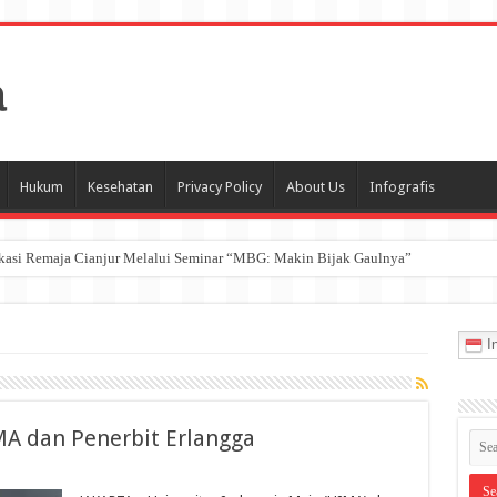
Hukum
Kesehatan
Privacy Policy
About Us
Infografis
ukasi Remaja Cianjur Melalui Seminar “MBG: Makin Bijak Gaulnya”
In
 dan Penerbit Erlangga