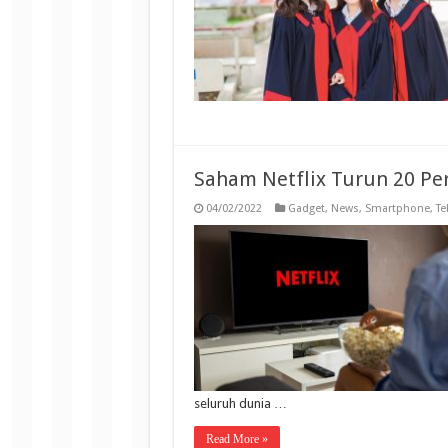
Saham Netflix Turun 20 Pe
04/02/2022
Gadget
,
News
,
Smartphone
,
Te
seluruh dunia …
Read More »