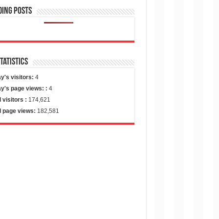
ding Posts
Statistics
y's visitors:
4
y's page views: :
4
l visitors :
174,621
l page views:
182,581