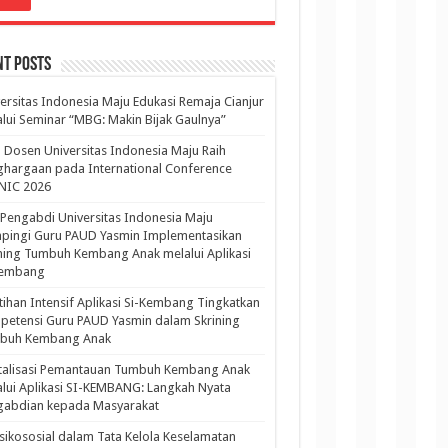
nt Posts
ersitas Indonesia Maju Edukasi Remaja Cianjur
lui Seminar “MBG: Makin Bijak Gaulnya”
 Dosen Universitas Indonesia Maju Raih
hargaan pada International Conference
NIC 2026
Pengabdi Universitas Indonesia Maju
pingi Guru PAUD Yasmin Implementasikan
ning Tumbuh Kembang Anak melalui Aplikasi
Kembang
tihan Intensif Aplikasi Si-Kembang Tingkatkan
etensi Guru PAUD Yasmin dalam Skrining
buh Kembang Anak
italisasi Pemantauan Tumbuh Kembang Anak
lui Aplikasi SI-KEMBANG: Langkah Nyata
gabdian kepada Masyarakat
sikososial dalam Tata Kelola Keselamatan