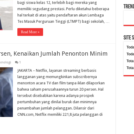
bagi siswa kelas 12, terlebih bagi mereka yang
Tren
memiliki segudang prestasi. Perlu diketahui beberapa
hal terkait di atas yaitu pendaftaran akun Lembaga
Tes Masuk Perguruan Tinggi (LTMPT) bagi sekolah, …
Read More »
Site 
Toda
rsen, Kenaikan Jumlah Penonton Minim
Toda
Tota
knologi
1
Tota
JAKARTA – Netflix, layanan streaming berbasis
langganan yang memungkinkan subscribernya
menonton acara TV dan film tanpa iklan dilaporkan
bahwa saham perusahaannya turun 20 persen. Hal
tersebut disebabkan karena adanya prospek
pertumbuhan yang dinilai buruk dan minimnya
penambahan jumlah pelanggan. Dilansir dari
CNN.com, Netflix memiliki 221,8 juta pelanggan di