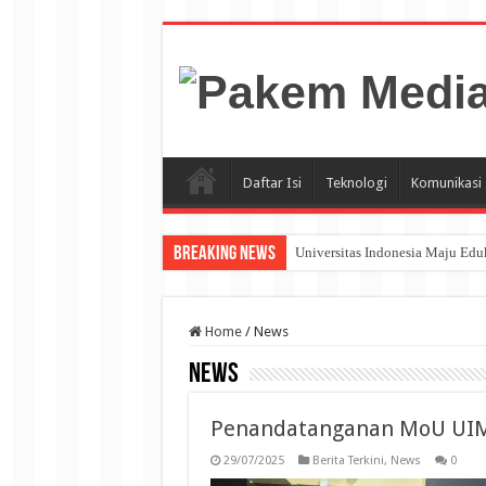
Daftar Isi
Teknologi
Komunikasi
Breaking News
Universitas Indonesia Maju Ed
Home
/
News
News
Penandatanganan MoU UIMA
29/07/2025
Berita Terkini
,
News
0