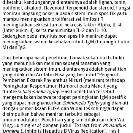
diketahui kandungannya diantaranya adalah lignan, tanin,
polifenol, alkaloid, flavonoid, terpenoid dan steroid. Fungsi
meniran langsung bekerja pada sistem imun spesifik yaitu
mampu meningkatkan proliferasi sel limfosit T,
meningkatkan sekresi tumor nekrosis faktor Alpha, IL-4
(interleukin-4), serta menurunkan IL-2 dan IL-10.
Sedangkan pada imunitas non spesifik meniran dapat
meningkatkan sistem kekebalan tubuh IgM (Imunoglobulin
M) dan IgG.
Dari beberapa hasil penelitian, banyak sekali bukti-bukti
yang menunjukkan meniran sebagai tanaman yang
meningkatkan sistem imun, diantaranya adalah penelitian
yang dilakukan Arofatin Nisa yang berjudul “Pengaruh
Pemberian Ekstrak Phylanthus Niruri (meniran) terhadap
Peningkatan Respon Imun Humoral pada Mencit yang
diinfeksi
Salmonella Typhy.
Hasil penelitian tersebut
mengemukakan bahwa terdapat peningkatan IgM spesifik
yang dapat menghancurkan
Salmonella Typhy
yang diamati
dengan pemeriksaan ELISA dan Widal tes sehingga dapat
disimpulkan bahwa meniran terbukti sebagai
imunomodulator. Penelitian yang lain dilakukan oleh Wu
Ying, Lu Ying
et al
, dengan judul “Extract from
Phylanthus
Urinaria L.
inhibits Hepatitis B Virus Replication”. Hasil