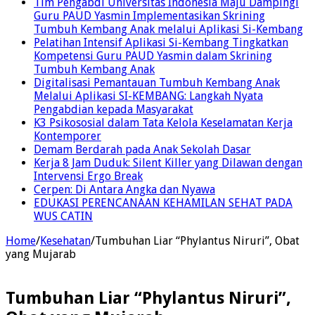
Tim Pengabdi Universitas Indonesia Maju Dampingi
Guru PAUD Yasmin Implementasikan Skrining
Tumbuh Kembang Anak melalui Aplikasi Si-Kembang
Pelatihan Intensif Aplikasi Si-Kembang Tingkatkan
Kompetensi Guru PAUD Yasmin dalam Skrining
Tumbuh Kembang Anak
Digitalisasi Pemantauan Tumbuh Kembang Anak
Melalui Aplikasi SI-KEMBANG: Langkah Nyata
Pengabdian kepada Masyarakat
K3 Psikososial dalam Tata Kelola Keselamatan Kerja
Kontemporer
Demam Berdarah pada Anak Sekolah Dasar
Kerja 8 Jam Duduk: Silent Killer yang Dilawan dengan
Intervensi Ergo Break
Cerpen: Di Antara Angka dan Nyawa
EDUKASI PERENCANAAN KEHAMILAN SEHAT PADA
WUS CATIN
Home
/
Kesehatan
/
Tumbuhan Liar “Phylantus Niruri”, Obat
yang Mujarab
Tumbuhan Liar “Phylantus Niruri”,