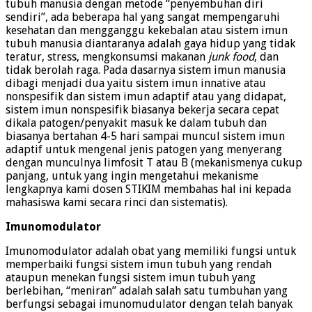
tubuh manusia dengan metode “penyembuhan diri
sendiri”, ada beberapa hal yang sangat mempengaruhi
kesehatan dan mengganggu kekebalan atau sistem imun
tubuh manusia diantaranya adalah gaya hidup yang tidak
teratur, stress, mengkonsumsi makanan
junk food
, dan
tidak berolah raga. Pada dasarnya sistem imun manusia
dibagi menjadi dua yaitu sistem imun innative atau
nonspesifik dan sistem imun adaptif atau yang didapat,
sistem imun nonspesifik biasanya bekerja secara cepat
dikala patogen/penyakit masuk ke dalam tubuh dan
biasanya bertahan 4-5 hari sampai muncul sistem imun
adaptif untuk mengenal jenis patogen yang menyerang
dengan munculnya limfosit T atau B (mekanismenya cukup
panjang, untuk yang ingin mengetahui mekanisme
lengkapnya kami dosen STIKIM membahas hal ini kepada
mahasiswa kami secara rinci dan sistematis).
Imunomodulator
Imunomodulator adalah obat yang memiliki fungsi untuk
memperbaiki fungsi sistem imun tubuh yang rendah
ataupun menekan fungsi sistem imun tubuh yang
berlebihan, “meniran” adalah salah satu tumbuhan yang
berfungsi sebagai imunomudulator dengan telah banyak