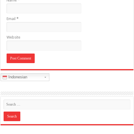
Name
*
Email
*
Website
Indonesian