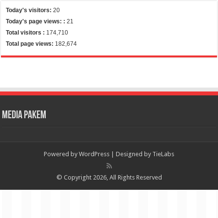
Today's visitors:
20
Today's page views: :
21
Total visitors :
174,710
Total page views:
182,674
Media Pakem
Powered by
WordPress
| Designed by
TieLabs
© Copyright 2026, All Rights Reserved