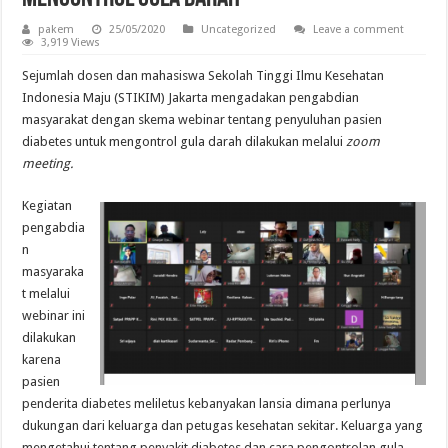
pakem
25/05/2020
Uncategorized
Leave a comment
3,919 Views
Sejumlah dosen dan mahasiswa Sekolah Tinggi Ilmu Kesehatan
Indonesia Maju (STIKIM) Jakarta mengadakan pengabdian
masyarakat dengan skema webinar tentang penyuluhan pasien
diabetes untuk mengontrol gula darah dilakukan melalui
zoom
meeting
.
Kegiatan
pengabdia
n
masyaraka
t melalui
webinar ini
dilakukan
karena
pasien
penderita diabetes meliletus kebanyakan lansia dimana perlunya
dukungan dari keluarga dan petugas kesehatan sekitar. Keluarga yang
mengetahui tentang penyakit diabetes dan cara pengontrolan gula