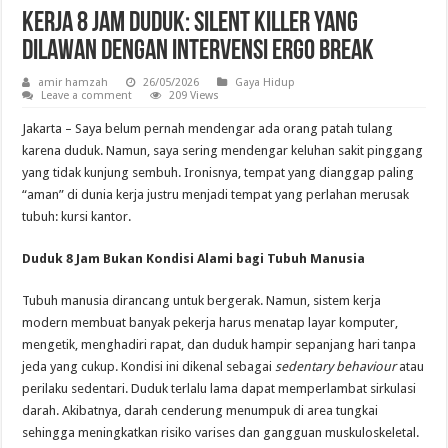
Kerja 8 Jam Duduk: Silent Killer yang
Dilawan dengan Intervensi Ergo Break
amir hamzah
26/05/2026
Gaya Hidup
Leave a comment
209 Views
Jakarta – Saya belum pernah mendengar ada orang patah tulang
karena duduk. Namun, saya sering mendengar keluhan sakit pinggang
yang tidak kunjung sembuh. Ironisnya, tempat yang dianggap paling
“aman” di dunia kerja justru menjadi tempat yang perlahan merusak
tubuh: kursi kantor.
Duduk 8 Jam Bukan Kondisi Alami bagi Tubuh Manusia
Tubuh manusia dirancang untuk bergerak. Namun, sistem kerja
modern membuat banyak pekerja harus menatap layar komputer,
mengetik, menghadiri rapat, dan duduk hampir sepanjang hari tanpa
jeda yang cukup. Kondisi ini dikenal sebagai
sedentary behaviour
atau
perilaku sedentari. Duduk terlalu lama dapat memperlambat sirkulasi
darah. Akibatnya, darah cenderung menumpuk di area tungkai
sehingga meningkatkan risiko varises dan gangguan muskuloskeletal.