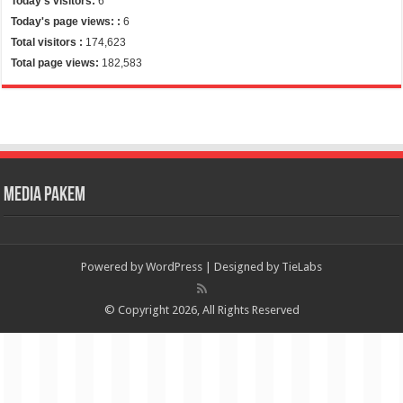
Today's visitors:
6
Today's page views: :
6
Total visitors :
174,623
Total page views:
182,583
Media Pakem
Powered by
WordPress
| Designed by
TieLabs
© Copyright 2026, All Rights Reserved