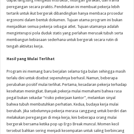
dapat langsung mengikuti instruktur, hitungan gerakan, dan irama
peregangan secara praktis. Pendekatan ini membuat pekerja lebih
tertarik untuk ikut bergerak dibandingkan hanya membaca prosedur
ergonomi dalam bentuk dokumen. Tujuan utama program ini bukan
menjadikan semua pekerja sebagai atlet. Tujuan utamanya adalah
menginterupsi pola duduk statis yang perlahan merusak tubuh serta
membangun kebiasaan sederhana untuk bergerak secara rutin di
tengah aktivitas kerja.
Hasil yang Mulai Terlihat
Program ini memang baru berjalan selama tiga bulan sehingga masih
terlalu dini untuk disebut sepenuhnya berhasil. Namun, beberapa
perubahan positif mulai terlihat. Pertama, kesadaran pekerja terhadap
kesehatan meningkat. Banyak pekerja mulai memahami bahwa rasa
pegal bukan sekadar “risiko pekerjaan kantor”, melainkan sinyal
bahwa tubuh membutuhkan perhatian. Kedua, budaya kerja mulai
berubah. Jika sebelumnya pekerja merasa canggung untuk berdiri dan
melakukan peregangan di meja kerja, kini beberapa orang mulai
bergerak bersama ketika pop up Ergo Break muncul. Momen kecil
tersebut bahkan sering menjadi kesempatan untuk saling berbincang