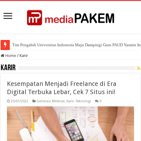
Tim Pengabdi Universitas Indonesia Maju Dampingi Guru PAUD Yasmin I
Home
/
Karir
Karir
Kesempatan Menjadi Freelance di Era
Digital Terbuka Lebar, Cek 7 Situs ini!
25/01/2022
Generasi Milenial
,
Karir
,
Teknologi
0