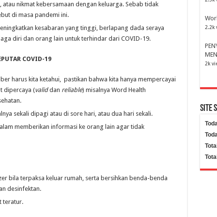
ah, atau nikmat kebersamaan dengan keluarga. Sebab tidak
ebut di masa pandemi ini.
Wor
 meningkatkan kesabaran yang tinggi, berlapang dada seraya
2.2k 
jaga diri dan orang lain untuk terhindar dari COVID-19.
PEN
MEN
EPUTAR COVID-19
2k v
ber harus kita ketahui, pastikan bahwa kita hanya mempercayai
 dipercaya (
valid
dan
reliable
) misalnya Word Health
sehatan.
Site 
a sekali dipagi atau di sore hari, atau dua hari sekali.
Toda
 dalam memberikan informasi ke orang lain agar tidak
Toda
Tota
Tota
er bila terpaksa keluar rumah, serta bersihkan benda-benda
n desinfektan.
 teratur.