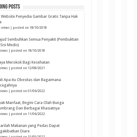
ding Posts
6 Website Penyedia Gambar Gratis Tanpa Hak
a
 views
|
posted on 18/10/2018
ajud Sembuhkan Semua Penyakit (Pembuktian
 Sisi Medis)
views
|
posted on 18/10/2018
aya Merokok Bagi Kesehatan
views
|
posted on 12/08/2021
li Apa itu Obesitas dan Bagaimana
cegahnya
views
|
posted on 01/06/2022
ak Manfaat, Begini Cara Olah Bunga
ombrang Dan Berbagai Khasiatnya
views
|
posted on 11/06/2022
arilah Makanan yang Pedas Dapat
gakibatkan Diare
views
|
posted on 31/05/2022