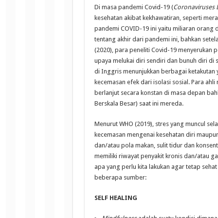
Di masa pandemi Covid-19 (
Coronaviruses 
kesehatan akibat kekhawatiran, seperti mera
pandemi COVID-19 ini yaitu miliaran orang d
tentang akhir dari pandemi ini, bahkan sete
(2020), para peneliti Covid-19 menyerukan
upaya melukai diri sendiri dan bunuh diri di
di Inggris menunjukkan berbagai ketakutan y
kecemasan efek dari isolasi sosial. Para ah
berlanjut secara konstan di masa depan bah
Berskala Besar) saat ini mereda.
Menurut WHO (2019), stres yang muncul se
kecemasan mengenai kesehatan diri maupun 
dan/atau pola makan, sulit tidur dan konse
memiliki riwayat penyakit kronis dan/atau 
apa yang perlu kita lakukan agar tetap seha
beberapa sumber:
SELF HEALING