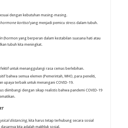
 sesuai dengan kebutuhan masing-masing.
hormone kortisol
yang menjadi pemicu stress dalam tubuh.
in
(hormon yang berperan dalam kestabilan suasana hati atau
kan tubuh kita meningkat.
 efektif untuk menanggulangi rasa cemas berlebihan.
ositif bahwa semua elemen (Pemerintah, WHO, para peneliti,
an upaya terbaik untuk menangani COVID-19.
harus diimbangi dengan sikap realistis bahwa pandemi COVID-19
ematikan.
RT
ysical distancing
, kita harus tetap terhubung secara sosial
dasarnya kita adalah makhluk sosial.