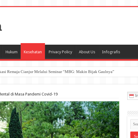
Hukum
Kesehatan
Privacy Policy
About Us
Infografis
ukasi Remaja Cianjur Melalui Seminar “MBG: Makin Bijak Gaulnya”
ental di Masa Pandemi Covid-19
In