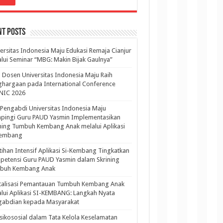
nt Posts
ersitas Indonesia Maju Edukasi Remaja Cianjur
lui Seminar “MBG: Makin Bijak Gaulnya”
 Dosen Universitas Indonesia Maju Raih
hargaan pada International Conference
NIC 2026
Pengabdi Universitas Indonesia Maju
pingi Guru PAUD Yasmin Implementasikan
ning Tumbuh Kembang Anak melalui Aplikasi
Kembang
tihan Intensif Aplikasi Si-Kembang Tingkatkan
etensi Guru PAUD Yasmin dalam Skrining
buh Kembang Anak
italisasi Pemantauan Tumbuh Kembang Anak
lui Aplikasi SI-KEMBANG: Langkah Nyata
gabdian kepada Masyarakat
sikososial dalam Tata Kelola Keselamatan