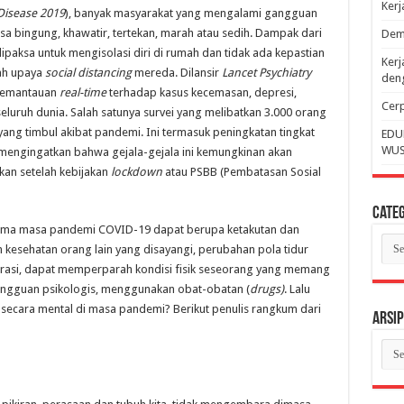
Ker
Disease 2019
), banyak masyarakat yang mengalami gangguan
sa bingung, khawatir, tertekan, marah atau sedih. Dampak dari
Dem
ipaksa untuk mengisolasi diri di rumah dan tidak ada kepastian
Kerj
lah upaya
social distancing
mereda. Dilansir
Lancet Psychiatry
deng
 pemantauan
real-time
terhadap kasus kecemasan, depresi,
Cerp
 seluruh dunia. Salah satunya survei yang melibatkan 3.000 orang
ang timbul akibat pandemi. Ini termasuk peningkatan tingkat
EDU
WUS
li mengingatkan bahwa gejala-gejala ini kemungkinan akan
kan setelah kebijakan
lockdown
atau PSBB (Pembatasan Sosial
Categ
lama masa pandemi COVID-19 dapat berupa ketakutan dan
Cate
kesehatan orang lain yang disayangi, perubahan pola tidur
ntrasi, dapat memperparah kondisi fisik seseorang yang memang
gangguan psikologis, menggunakan obat-obatan (
drugs)
. Lalu
t secara mental di masa pandemi? Berikut penulis rangkum dari
Arsip
Arsi