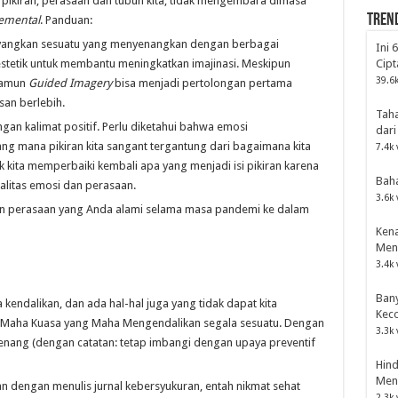
 pikiran, perasaan dan tubuh kita, tidak mengembara dimasa
Tren
emental
. Panduan:
bayangkan sesuatu yang menyenangkan dengan berbagai
Ini 
inestetik untuk membantu meningkatkan imajinasi. Meskipun
Cipt
39.6k
 namun
Guided Imagery
bisa menjadi pertolongan pertama
an berlebih.
Tah
ngan kalimat positif. Perlu diketahui bahwa emosi
dari
ang mana pikiran kita sangant tergantung dari bagaimana kita
7.4k 
k kita memperbaiki kembali apa yang menjadi isi pikiran karena
Bah
ualitas emosi dan perasaan.
3.6k 
dan perasaan yang Anda alami selama masa pandemi ke dalam
Kena
Men
3.4k 
Bany
kendalikan, dan ada hal-hal juga yang tidak dapat kita
Kec
 Maha Kuasa yang Maha Mengendalikan segala sesuatu. Dengan
3.3k 
 tenang (dengan catatan: tetap imbangi dengan upaya preventif
Hind
Men
an dengan menulis jurnal kebersyukuran, entah nikmat sehat
2.3k 