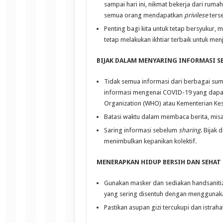
sampai hari ini, nikmat bekerja dari rum
semua orang mendapatkan
privilese
ters
Penting bagi kita untuk tetap bersyukur,
tetap melakukan ikhtiar terbaik untuk men
BIJAK DALAM MENYARING INFORMASI S
Tidak semua informasi dari berbagai sum
informasi mengenai COVID-19 yang dapat
Organization (WHO) atau Kementerian Ke
Batasi waktu dalam membaca berita, misalny
Saring informasi sebelum
sharing
. Bijak
menimbulkan kepanikan kolektif.
MENERAPKAN HIDUP BERSIH DAN SEHAT
Gunakan masker dan sediakan handsanitiz
yang sering disentuh dengan menggunaka
Pastikan asupan gizi tercukupi dan istrahat