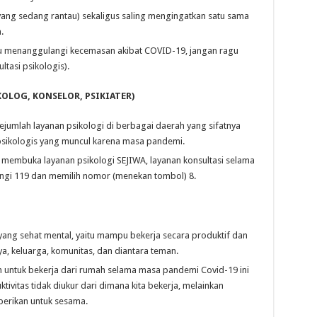
yang sedang rantau) sekaligus saling mengingatkan satu sama
.
u menanggulangi kecemasan akibat COVID-19, jangan ragu
tasi psikologis).
OLOG, KONSELOR, PSIKIATER)
 sejumlah layanan psikologi di berbagai daerah yang sifatnya
psikologis yang muncul karena masa pandemi.
a membuka layanan psikologi SEJIWA, layanan konsultasi selama
gi 119 dan memilih nomor (menekan tombol) 8.
du yang sehat mental, yaitu mampu bekerja secara produktif dan
a, keluarga, komunitas, dan diantara teman.
 untuk bekerja dari rumah selama masa pandemi Covid-19 ini
tivitas tidak diukur dari dimana kita bekerja, melainkan
berikan untuk sesama.