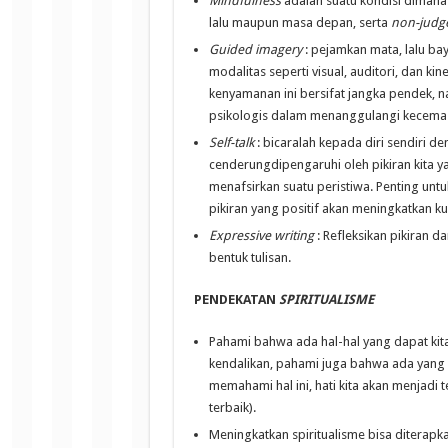
Mindfulness
adalah suatu kondisi dimana
lalu maupun masa depan, serta
non-judg
Guided imagery
: pejamkan mata, lalu 
modalitas seperti visual, auditori, dan k
kenyamanan ini bersifat jangka pendek,
psikologis dalam menanggulangi kecemas
Self-talk
: bicaralah kepada diri sendiri de
cenderungdipengaruhi oleh pikiran kita y
menafsirkan suatu peristiwa. Penting untu
pikiran yang positif akan meningkatkan k
Expressive writing
: Refleksikan pikiran 
bentuk tulisan.
PENDEKATAN
SPIRITUALISME
Pahami bahwa ada hal-hal yang dapat kita 
kendalikan, pahami juga bahwa ada yang
memahami hal ini, hati kita akan menjadi
terbaik).
Meningkatkan spiritualisme bisa diterapk