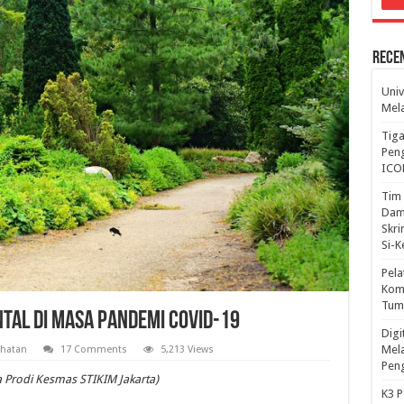
Rece
Univ
Mela
Tiga
Peng
ICO
Tim 
Dam
Skri
Si-
Pela
Komp
Tum
tal di Masa Pandemi Covid-19
Dig
Mela
hatan
17 Comments
5,213 Views
Pen
 Prodi Kesmas STIKIM Jakarta)
K3 P