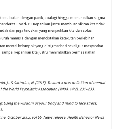
 tentu bukan dengan panik, apalagi hingga memunculkan stigma
nderita Covid-19. Kepanikan justru membuat pikiran kita tidak
ndali dan juga tindakan yang menjauhkan kita dari solusi.
seluruh manusia dengan menciptakan ketakutan berlebihan.
an mental kelompok yang distigmatisasi sekaligus masyarakat
n sampai kepanikan kita justru menimbulkan permasalahan
hold, J., & Sartorius, N. (2015). Toward a new definition of mental
of the World Psychiatric Association (WPA), 14(2), 231–233.
ving: Using the wisdom of your body and mind to face stress,
k.
ine, October 2003; vol 65. News release, Health Behavior News