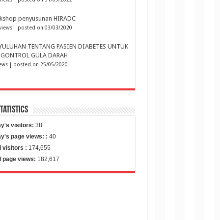
kshop penyusunan HIRADC
views
|
posted on 03/03/2020
YULUHAN TENTANG PASIEN DIABETES UNTUK
GONTROL GULA DARAH
iews
|
posted on 25/05/2020
Statistics
y's visitors:
38
y's page views: :
40
l visitors :
174,655
l page views:
182,617