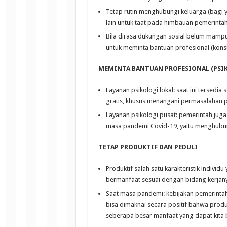
Tetap rutin menghubungi keluarga (bagi 
lain untuk taat pada himbauan pemerintah
Bila dirasa dukungan sosial belum mamp
untuk meminta bantuan profesional (konsul
MEMINTA BANTUAN PROFESIONAL (PSIK
Layanan psikologi lokal: saat ini tersedia
gratis, khusus menangani permasalahan 
Layanan psikologi pusat: pemerintah jug
masa pandemi Covid-19, yaitu menghubun
TETAP PRODUKTIF DAN PEDULI
Produktif salah satu karakteristik indivi
bermanfaat sesuai dengan bidang kerjany
Saat masa pandemi: kebijakan pemerintah
bisa dimaknai secara positif bahwa produk
seberapa besar manfaat yang dapat kita 