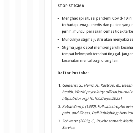
STOP STIGMA
Menghadapi situasi pandemi Covid-19 ini
terhadap tenaga medis dan pasien yang me
jernih, muncul perasaan cemas tidak terke
Munculnya stigma justru akan menyakiti 
Stigma juga dapat mempengaruhi kesehat
tempat kelompok tersebut tinggal. Janga
kesehatan mental bagi orang lain.
Daftar Pustaka:
Galderisi, S., Heinz, A., Kastrup, M., Beez
health. World psychiatry: official journal 
https://doi.org/10.1002/wps.20231
Kabat-Zinn J. (1990). Full catastrophe li
pain, and illness. Dell Publishing; New Yor
Schwartz (2003), C., Psychosomatic Medic
Service.