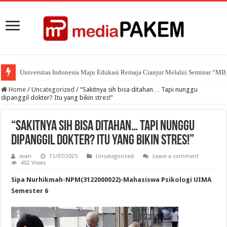
Universitas Indonesia Maju Edukasi Remaja Cianjur Melalui Seminar “M
Home
/
Uncategorized
/
“Sakitnya sih bisa ditahan… Tapi nunggu
dipanggil dokter? Itu yang bikin stres!”
“Sakitnya sih bisa ditahan… Tapi nunggu
dipanggil dokter? Itu yang bikin stres!”
evan
11/07/2025
Uncategorized
Leave a comment
402 Views
Sipa Nurhikmah-NPM(3122000022)-Mahasiswa Psikologi UIMA
Semester 6