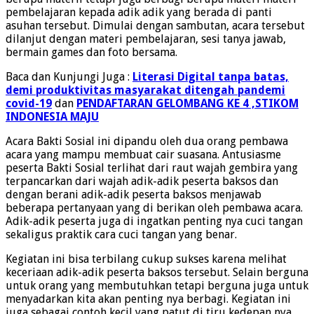
pembelajaran kepada adik adik yang berada di panti
asuhan tersebut. Dimulai dengan sambutan, acara tersebut
dilanjut dengan materi pembelajaran, sesi tanya jawab,
bermain games dan foto bersama.
Baca dan Kunjungi Juga :
Literasi Digital tanpa batas,
demi produktivitas masyarakat ditengah pandemi
covid-19
dan
PENDAFTARAN GELOMBANG KE 4 ,STIKOM
INDONESIA MAJU
Acara Bakti Sosial ini dipandu oleh dua orang pembawa
acara yang mampu membuat cair suasana. Antusiasme
peserta Bakti Sosial terlihat dari raut wajah gembira yang
terpancarkan dari wajah adik-adik peserta baksos dan
dengan berani adik-adik peserta baksos menjawab
beberapa pertanyaan yang di berikan oleh pembawa acara.
Adik-adik peserta juga di ingatkan penting nya cuci tangan
sekaligus praktik cara cuci tangan yang benar.
Kegiatan ini bisa terbilang cukup sukses karena melihat
keceriaan adik-adik peserta baksos tersebut. Selain berguna
untuk orang yang membutuhkan tetapi berguna juga untuk
menyadarkan kita akan penting nya berbagi. Kegiatan ini
juga sebagai contoh kecil yang patut di tiru kedepan nya