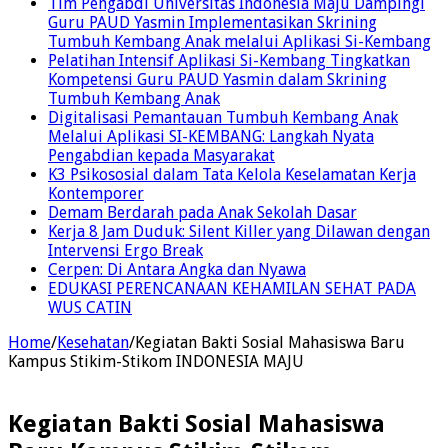
Tim Pengabdi Universitas Indonesia Maju Dampingi
Guru PAUD Yasmin Implementasikan Skrining
Tumbuh Kembang Anak melalui Aplikasi Si-Kembang
Pelatihan Intensif Aplikasi Si-Kembang Tingkatkan
Kompetensi Guru PAUD Yasmin dalam Skrining
Tumbuh Kembang Anak
Digitalisasi Pemantauan Tumbuh Kembang Anak
Melalui Aplikasi SI-KEMBANG: Langkah Nyata
Pengabdian kepada Masyarakat
K3 Psikososial dalam Tata Kelola Keselamatan Kerja
Kontemporer
Demam Berdarah pada Anak Sekolah Dasar
Kerja 8 Jam Duduk: Silent Killer yang Dilawan dengan
Intervensi Ergo Break
Cerpen: Di Antara Angka dan Nyawa
EDUKASI PERENCANAAN KEHAMILAN SEHAT PADA
WUS CATIN
Home
/
Kesehatan
/
Kegiatan Bakti Sosial Mahasiswa Baru
Kampus Stikim-Stikom INDONESIA MAJU
Kegiatan Bakti Sosial Mahasiswa