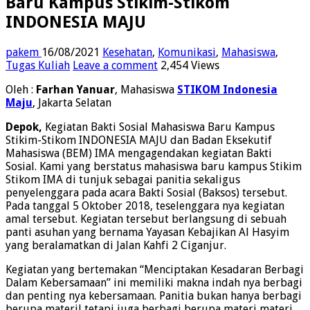
Baru Kampus Stikim-Stikom
INDONESIA MAJU
pakem
16/08/2021
Kesehatan
,
Komunikasi
,
Mahasiswa
,
Tugas Kuliah
Leave a comment
2,454 Views
Oleh :
Farhan Yanuar
, Mahasiswa
STIKOM Indonesia
Maju
, Jakarta Selatan
Depok,
Kegiatan Bakti Sosial Mahasiswa Baru Kampus
Stikim-Stikom INDONESIA MAJU dan Badan Eksekutif
Mahasiswa (BEM) IMA mengagendakan kegiatan Bakti
Sosial. Kami yang berstatus mahasiswa baru kampus Stikim
Stikom IMA di tunjuk sebagai panitia sekaligus
penyelenggara pada acara Bakti Sosial (Baksos) tersebut.
Pada tanggal 5 Oktober 2018, teselenggara nya kegiatan
amal tersebut. Kegiatan tersebut berlangsung di sebuah
panti asuhan yang bernama Yayasan Kebajikan Al Hasyim
yang beralamatkan di Jalan Kahfi 2 Ciganjur.
Kegiatan yang bertemakan “Menciptakan Kesadaran Berbagi
Dalam Kebersamaan” ini memiliki makna indah nya berbagi
dan penting nya kebersamaan. Panitia bukan hanya berbagi
berupa materil tetapi juga berbagi berupa materi materi