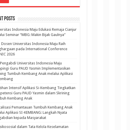
nt Posts
ersitas Indonesia Maju Edukasi Remaja Cianjur
lui Seminar “MBG: Makin Bijak Gaulnya”
 Dosen Universitas Indonesia Maju Raih
hargaan pada International Conference
NIC 2026
Pengabdi Universitas Indonesia Maju
pingi Guru PAUD Yasmin Implementasikan
ning Tumbuh Kembang Anak melalui Aplikasi
Kembang
tihan Intensif Aplikasi Si-Kembang Tingkatkan
etensi Guru PAUD Yasmin dalam Skrining
buh Kembang Anak
italisasi Pemantauan Tumbuh Kembang Anak
lui Aplikasi SI-KEMBANG: Langkah Nyata
gabdian kepada Masyarakat
sikososial dalam Tata Kelola Keselamatan