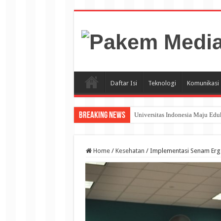
Daftar Isi
Teknologi
Komunikasi
Breaking News
Universitas Indonesia Maju Ed
Home
/
Kesehatan
/
Implementasi Senam Ergo