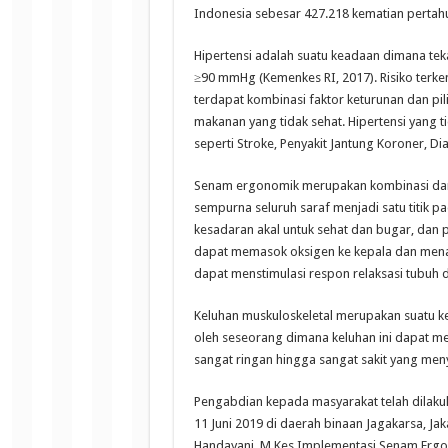
Indonesia sebesar 427.218 kematian pertah
Hipertensi adalah suatu keadaan dimana tek
≥90 mmHg (Kemenkes RI, 2017). Risiko terke
terdapat kombinasi faktor keturunan dan pil
makanan yang tidak sehat. Hipertensi yang
seperti Stroke, Penyakit Jantung Koroner, Di
Senam ergonomik merupakan kombinasi dari 
sempurna seluruh saraf menjadi satu titik pa
kesadaran akal untuk sehat dan bugar, da
dapat memasok oksigen ke kepala dan menam
dapat menstimulasi respon relaksasi tubuh d
Keluhan muskuloskeletal merupakan suatu kel
oleh seseorang dimana keluhan ini dapat me
sangat ringan hingga sangat sakit yang men
Pengabdian kepada masyarakat telah dilaku
11 Juni 2019 di daerah binaan Jagakarsa, Ja
Handayani, M.Kes Implementasi Senam Ergon