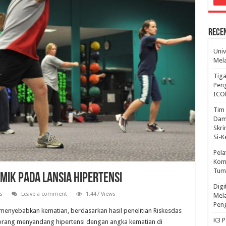
Rece
Univ
Mela
Tiga
Peng
ICO
Tim 
Dam
Skri
Si-
Pela
Komp
Tum
ik Pada Lansia Hipertensi
Dig
s
Leave a comment
1,447 Views
Mela
Pen
 menyebabkan kematian, berdasarkan hasil penelitian Riskesdas
K3 P
a orang menyandang hipertensi dengan angka kematian di