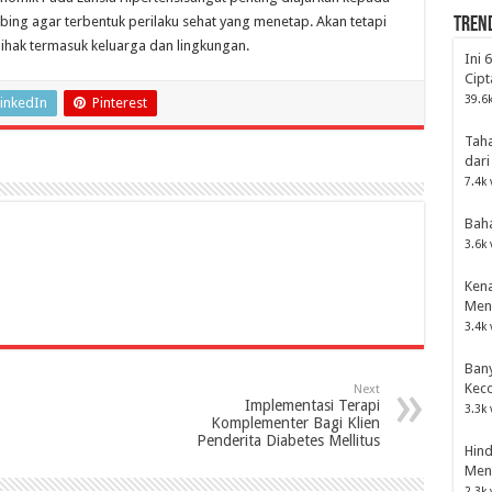
bing agar terbentuk perilaku sehat yang menetap. Akan tetapi
Tren
ihak termasuk keluarga dan lingkungan.
Ini 
Cipt
39.6k
inkedIn
Pinterest
Tah
dari
7.4k 
Bah
3.6k 
Kena
Men
3.4k 
Bany
Kec
Next
Implementasi Terapi
3.3k 
Komplementer Bagi Klien
Penderita Diabetes Mellitus
Hind
Men
2.3k 