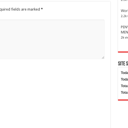
quired fields are marked
*
Wor
2.2k 
PEN
MEN
2k v
Site 
Toda
Toda
Tota
Tota