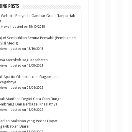
ding Posts
6 Website Penyedia Gambar Gratis Tanpa Hak
a
 views
|
posted on 18/10/2018
ajud Sembuhkan Semua Penyakit (Pembuktian
 Sisi Medis)
views
|
posted on 18/10/2018
aya Merokok Bagi Kesehatan
views
|
posted on 12/08/2021
li Apa itu Obesitas dan Bagaimana
cegahnya
views
|
posted on 01/06/2022
ak Manfaat, Begini Cara Olah Bunga
ombrang Dan Berbagai Khasiatnya
views
|
posted on 11/06/2022
arilah Makanan yang Pedas Dapat
gakibatkan Diare
views
|
posted on 31/05/2022