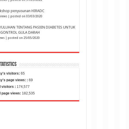
kshop penyusunan HIRADC
views
|
posted on 03/03/2020
YULUHAN TENTANG PASIEN DIABETES UNTUK
GONTROL GULA DARAH
iews
|
posted on 25/05/2020
Statistics
y's visitors:
65
y's page views: :
69
l visitors :
174,577
l page views:
182,535