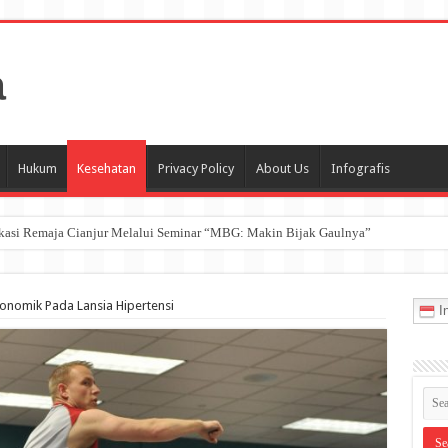
Hukum
Kesehatan
Privacy Policy
About Us
Infografis
ukasi Remaja Cianjur Melalui Seminar “MBG: Makin Bijak Gaulnya”
nomik Pada Lansia Hipertensi
In