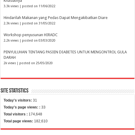
Khasiatnya
3.3k views
|
posted on 11/06/2022
Hindarilah Makanan yang Pedas Dapat Mengakibatkan Diare
2.3k views
|
posted on 31/05/2022
Workshop penyusunan HIRADC
2.2k views
|
posted on 03/03/2020
PENYULUHAN TENTANG PASIEN DIABETES UNTUK MENGONTROL GULA
DARAH
2k views
|
posted on 25/05/2020
Site Statistics
Today's visitors:
31
Today's page views: :
33
Total visitors :
174,648
Total page views:
182,610