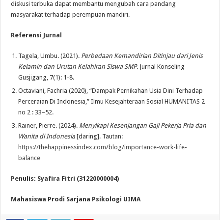
diskusi terbuka dapat membantu mengubah cara pandang
masyarakat terhadap perempuan mandiri.
Referensi Jurnal
Tagela, Umbu. (2021).
Perbedaan Kemandirian Ditinjau dari Jenis
Kelamin dan Urutan Kelahiran Siswa SMP
. Jurnal Konseling
Gusjigang, 7(1): 1-8.
Octaviani, Fachria (2020), “Dampak Pernikahan Usia Dini Terhadap
Perceraian Di Indonesia,” Ilmu Kesejahteraan Sosial HUMANITAS 2
no 2 : 33–52.
Rainer, Pierre. (2024).
Menyikapi Kesenjangan Gaji Pekerja Pria dan
Wanita di Indonesia
[daring]. Tautan:
https://thehappinessindex.com/blog/importance-work-life-
balance
Penulis: Syafira Fitri (31220000004)
Mahasiswa Prodi Sarjana Psikologi UIMA