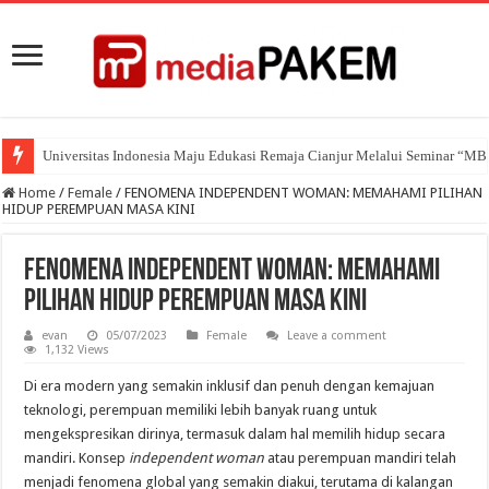
Universitas Indonesia Maju Edukasi Remaja Cianjur Melalui Seminar “M
Home
/
Female
/
FENOMENA INDEPENDENT WOMAN: MEMAHAMI PILIHAN
HIDUP PEREMPUAN MASA KINI
FENOMENA INDEPENDENT WOMAN: MEMAHAMI
PILIHAN HIDUP PEREMPUAN MASA KINI
evan
05/07/2023
Female
Leave a comment
1,132 Views
Di era modern yang semakin inklusif dan penuh dengan kemajuan
teknologi, perempuan memiliki lebih banyak ruang untuk
mengekspresikan dirinya, termasuk dalam hal memilih hidup secara
mandiri. Konsep
independent woman
atau perempuan mandiri telah
menjadi fenomena global yang semakin diakui, terutama di kalangan