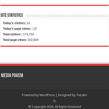
Site Statistics
Today's visitors:
14
Today's page views: :
15
Total visitors :
174,704
Total page views:
182,668
Media Pakem
Powered by
WordPress
| Designed by
TieLabs
© Copyright 2026, All Rights Reserved