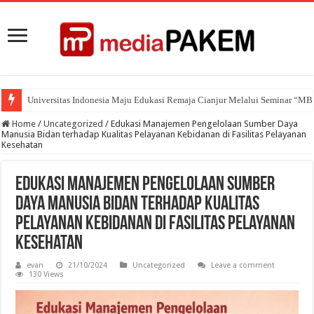
Universitas Indonesia Maju Edukasi Remaja Cianjur Melalui Seminar “M
Tiga Dosen Universitas Indonesia Maju Raih Penghargaan pada Internati
Home
/
Uncategorized
/
Edukasi Manajemen Pengelolaan Sumber Daya
Manusia Bidan terhadap Kualitas Pelayanan Kebidanan di Fasilitas Pelayanan
Kesehatan
Edukasi Manajemen Pengelolaan Sumber
Daya Manusia Bidan terhadap Kualitas
Pelayanan Kebidanan di Fasilitas Pelayanan
Kesehatan
evan
21/10/2024
Uncategorized
Leave a comment
130 Views