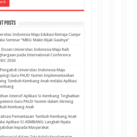
nt Posts
ersitas Indonesia Maju Edukasi Remaja Cianjur
lui Seminar “MBG: Makin Bijak Gaulnya”
 Dosen Universitas Indonesia Maju Raih
hargaan pada International Conference
NIC 2026
Pengabdi Universitas Indonesia Maju
pingi Guru PAUD Yasmin Implementasikan
ning Tumbuh Kembang Anak melalui Aplikasi
Kembang
tihan Intensif Aplikasi Si-Kembang Tingkatkan
etensi Guru PAUD Yasmin dalam Skrining
buh Kembang Anak
italisasi Pemantauan Tumbuh Kembang Anak
lui Aplikasi SI-KEMBANG: Langkah Nyata
gabdian kepada Masyarakat
sikososial dalam Tata Kelola Keselamatan