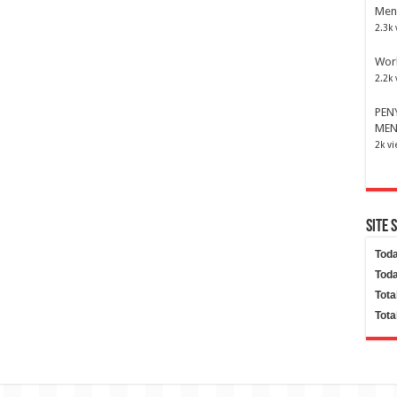
Men
2.3k 
Wor
2.2k 
PEN
MEN
2k v
Site 
Toda
Toda
Tota
Tota