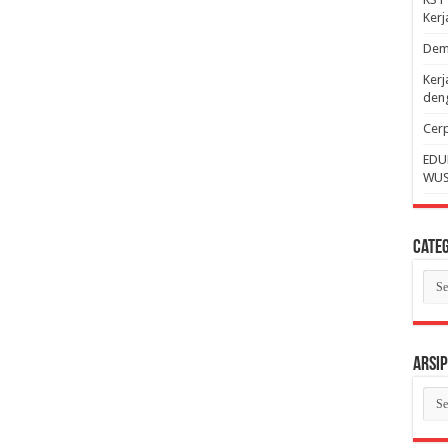
Ker
Dem
Kerj
deng
Cerp
EDU
WUS
Categ
Cate
Arsip
Arsi