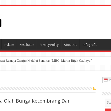
Hukum
Kesehatan
Privacy Policy
About Us
Infografis
ukasi Remaja Cianjur Melalui Seminar “MBG: Makin Bijak Gaulnya”
In
ra Olah Bunga Kecombrang Dan