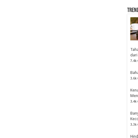
Tren
Tah
dari
7.4k 
Bah
3.6k 
Kena
Men
3.4k 
Bany
Kec
3.3k 
Hind