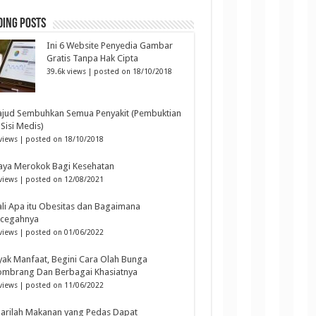
ding Posts
Ini 6 Website Penyedia Gambar
Gratis Tanpa Hak Cipta
39.6k views
|
posted on 18/10/2018
ajud Sembuhkan Semua Penyakit (Pembuktian
 Sisi Medis)
views
|
posted on 18/10/2018
aya Merokok Bagi Kesehatan
views
|
posted on 12/08/2021
li Apa itu Obesitas dan Bagaimana
cegahnya
views
|
posted on 01/06/2022
ak Manfaat, Begini Cara Olah Bunga
ombrang Dan Berbagai Khasiatnya
views
|
posted on 11/06/2022
arilah Makanan yang Pedas Dapat