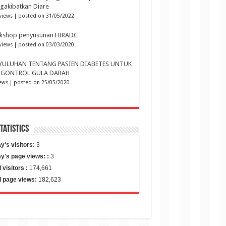
gakibatkan Diare
views
|
posted on 31/05/2022
kshop penyusunan HIRADC
views
|
posted on 03/03/2020
YULUHAN TENTANG PASIEN DIABETES UNTUK
GONTROL GULA DARAH
iews
|
posted on 25/05/2020
Statistics
y's visitors:
3
y's page views: :
3
l visitors :
174,661
l page views:
182,623