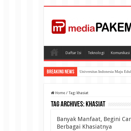
Daftar Isi
Teknologi
Komunikasi
Breaking News
Universitas Indonesia Maju Ed
Home
/
Tag:
khasiat
Tag Archives:
khasiat
Banyak Manfaat, Begini Ca
Berbagai Khasiatnya