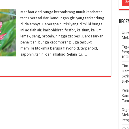
Manfaat dari bunga kecombrang untuk kesehatan
tentu berasal dari kandungan gizi yang terkandung
Rece
di dalamnya. Beberapa nutrisi yang dimiliki bunga
ini adalah air, karbohidrat, fosfor, kalsium, kalium,
Univ
lemak, seng, protein, hingga zat besi. Berdasarkan
Mela
penelitian, bunga kecombrang juga terbukti
Tiga
memiliki fitokimia berupa flavonoid, terpenoid,
Peng
saponin, tanin, dan alkaloid. Selain itu, …
ICO
Tim 
Dam
Skri
Si-
Pela
Komp
Tum
Dig
Mela
Pen
K3 P