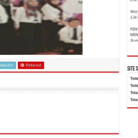
Wor
2.2k 
PEN
MEN
2k v
inkedIn
Pinterest
Site 
Toda
Toda
Tota
Tota