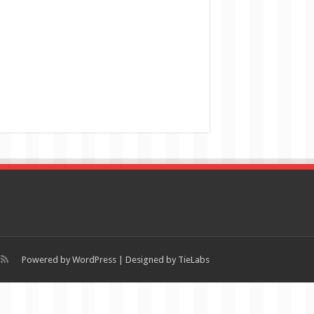
Powered by
WordPress
| Designed by
TieLabs