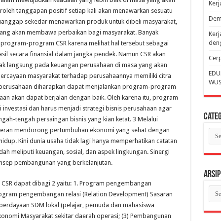
Ker
oleh tanggapan positif setiap kali akan menawarkan sesuatu
Dem
dianggap sekedar menawarkan produk untuk dibeli masyarakat,
yang akan membawa perbaikan bagi masyarakat. Banyak
Kerj
deng
program-program CSR karena melihat hal tersebut sebagai
sil secara finansial dalam jangka pendek. Namun CSR akan
Cerp
dak langsung pada keuangan perusahaan di masa yang akan
EDU
epercayaan masyarakat terhadap perusahaannya memiliki citra
WUS
, perusahaan diharapkan dapat menjalankan program-program
aan akan dapat berjalan dengan baik. Oleh karena itu, program
 investasi dan harus menjadi strategi bisnis perusahaan agar
Categ
ah-tengah persaingan bisnis yang kian ketat. 3 Melalui
berperan mendorong pertumbuhan ekonomi yang sehat dengan
Cate
dup. Kini dunia usaha tidak lagi hanya memperhatikan catatan
h meliputi keuangan, sosial, dan aspek lingkungan. Sinergi
konsep pembangunan yang berkelanjutan.
Arsip
 CSR dapat dibagi 2 yaitu: 1. Program pengembangan
Arsi
ogram pengembangan relasi (Relation Development) Sasaran
mberdayaan SDM lokal (pelajar, pemuda dan mahasiswa
konomi Masyarakat sekitar daerah operasi; (3) Pembangunan