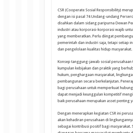
CSR (Cooperate Sosial Responsibility) merup
dengan isi pasal 74 Undang-undang Persero
disahkan dalam sidang paripurna Dewan Per
industri atau korporasi-korporasi wajib unt
yang memberatkan. Perlu diingat pembang
pemerintah dan industri saja, tetapi setiap
dan pengelolaan kualitas hidup masyarakat.
Konsep tanggung-jawab sosial perusahaan te
kumpulan kebijakan dan praktik yang berhub
hukum, penghargaan masyarakat, lingkungan
pembangunan secara berkelanjutan. Penera
bagi perusahaan untuk memperkuat hubunga
dapat menjadi keunggulan kompetitif mengi
baik perusahaan merupakan asset penting y
Dengan menerapkan kegiatan CSR ini perus
akan kehadiran perusahaan di lingkunganny
sebagai kontribusi positif bagi masyaraka
dianggap bersama masyarakat membantu da