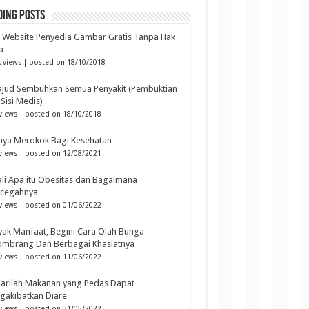
ding Posts
6 Website Penyedia Gambar Gratis Tanpa Hak
a
 views
|
posted on 18/10/2018
ajud Sembuhkan Semua Penyakit (Pembuktian
 Sisi Medis)
views
|
posted on 18/10/2018
aya Merokok Bagi Kesehatan
views
|
posted on 12/08/2021
li Apa itu Obesitas dan Bagaimana
cegahnya
views
|
posted on 01/06/2022
ak Manfaat, Begini Cara Olah Bunga
ombrang Dan Berbagai Khasiatnya
views
|
posted on 11/06/2022
arilah Makanan yang Pedas Dapat
gakibatkan Diare
views
|
posted on 31/05/2022