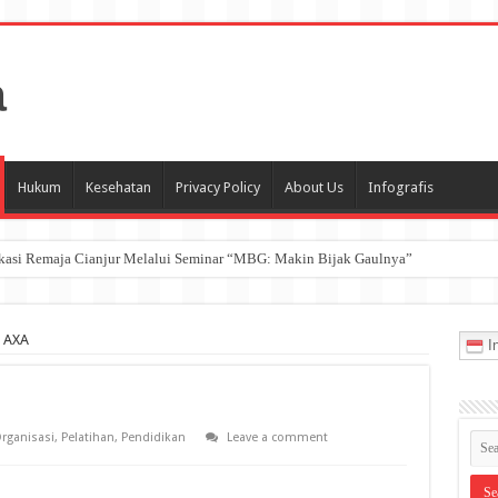
Hukum
Kesehatan
Privacy Policy
About Us
Infografis
ukasi Remaja Cianjur Melalui Seminar “MBG: Makin Bijak Gaulnya”
 AXA
In
rganisasi
,
Pelatihan
,
Pendidikan
Leave a comment