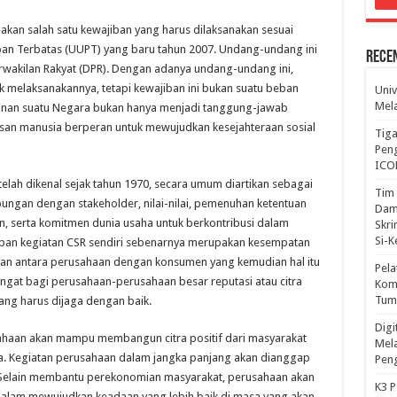
akan salah satu kewajiban yang harus dilaksanakan sesuai
an Terbatas (UUPT) yang baru tahun 2007. Undang-undang ini
Rece
wakilan Rakyat (DPR). Dengan adanya undang-undang ini,
uk melaksanakannya, tetapi kewajiban ini bukan suatu beban
Univ
Mela
unan suatu Negara bukan hanya menjadi tanggung-jawab
 insan manusia berperan untuk mewujudkan kesejahteraan sosial
Tiga
Peng
ICO
lah dikenal sejak tahun 1970, secara umum diartikan sebagai
Tim 
ungan dengan stakeholder, nilai-nilai, pemenuhan ketentuan
Dam
, serta komitmen dunia usaha untuk berkontribusi dalam
Skri
Si-
pan kegiatan CSR sendiri sebenarnya merupakan kesempatan
n antara perusahaan dengan konsumen yang kemudian hal itu
Pela
ngat bagi perusahaan-perusahaan besar reputasi atau citra
Komp
Tum
ang harus dijaga dengan baik.
Dig
ahaan akan mampu membangun citra positif dari masyarakat
Mela
a. Kegiatan perusahaan dalam jangka panjang akan dianggap
Pen
t. Selain membantu perekonomian masyarakat, perusahaan akan
K3 P
lam mewujudkan keadaan yang lebih baik di masa yang akan