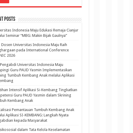
nt Posts
ersitas Indonesia Maju Edukasi Remaja Cianjur
lui Seminar “MBG: Makin Bijak Gaulnya”
 Dosen Universitas Indonesia Maju Raih
hargaan pada International Conference
NIC 2026
Pengabdi Universitas Indonesia Maju
pingi Guru PAUD Yasmin Implementasikan
ning Tumbuh Kembang Anak melalui Aplikasi
Kembang
tihan Intensif Aplikasi Si-Kembang Tingkatkan
etensi Guru PAUD Yasmin dalam Skrining
buh Kembang Anak
italisasi Pemantauan Tumbuh Kembang Anak
lui Aplikasi SI-KEMBANG: Langkah Nyata
gabdian kepada Masyarakat
sikososial dalam Tata Kelola Keselamatan