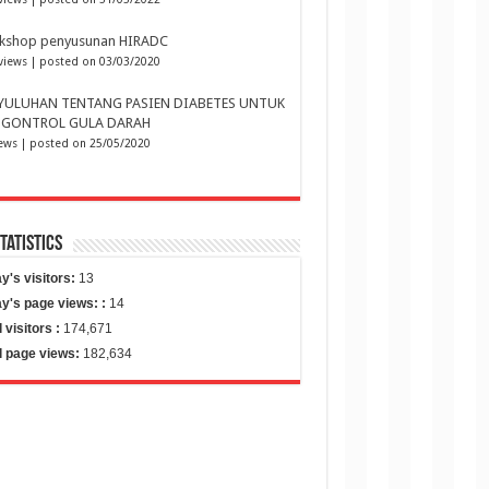
kshop penyusunan HIRADC
views
|
posted on 03/03/2020
YULUHAN TENTANG PASIEN DIABETES UNTUK
GONTROL GULA DARAH
iews
|
posted on 25/05/2020
Statistics
y's visitors:
13
y's page views: :
14
l visitors :
174,671
l page views:
182,634