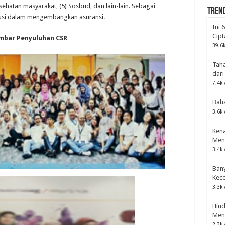
ehatan masyarakat, (5) Sosbud, dan lain-lain. Sebagai
Tren
busi dalam mengembangkan asuransi.
Ini 
Cipt
bar Penyuluhan CSR
39.6k
Tah
dari
7.4k 
Bah
3.6k 
Kena
Men
3.4k 
Bany
Kec
3.3k 
Hind
Men
2.3k 