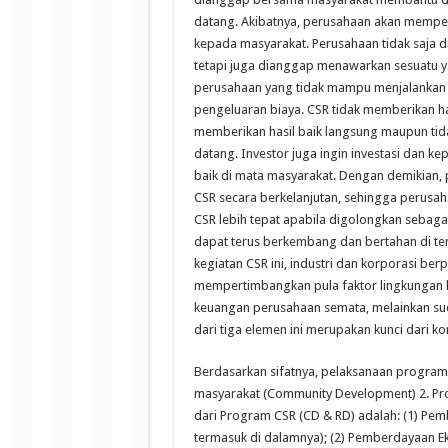
datang. Akibatnya, perusahaan akan memper
kepada masyarakat. Perusahaan tidak saja 
tetapi juga dianggap menawarkan sesuatu 
perusahaan yang tidak mampu menjalankan 
pengeluaran biaya. CSR tidak memberikan ha
memberikan hasil baik langsung maupun ti
datang. Investor juga ingin investasi dan k
baik di mata masyarakat. Dengan demikian
CSR secara berkelanjutan, sehingga perusah
CSR lebih tepat apabila digolongkan sebagai
dapat terus berkembang dan bertahan di teng
kegiatan CSR ini, industri dan korporasi 
mempertimbangkan pula faktor lingkungan hi
keuangan perusahaan semata, melainkan suda
dari tiga elemen ini merupakan kunci dari 
Berdasarkan sifatnya, pelaksanaan program
masyarakat (Community Development) 2. Pr
dari Program CSR (CD & RD) adalah: (1) Pe
termasuk di dalamnya); (2) Pemberdayaan E