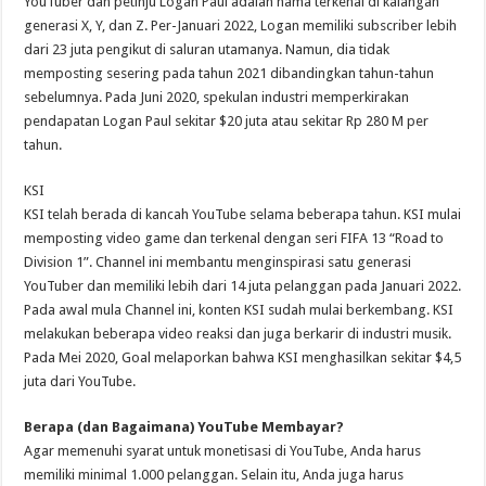
YouTuber dan petinju Logan Paul adalah nama terkenal di kalangan
generasi X, Y, dan Z. Per-Januari 2022, Logan memiliki subscriber lebih
dari 23 juta pengikut di saluran utamanya. Namun, dia tidak
memposting sesering pada tahun 2021 dibandingkan tahun-tahun
sebelumnya. Pada Juni 2020, spekulan industri memperkirakan
pendapatan Logan Paul sekitar $20 juta atau sekitar Rp 280 M per
tahun.
KSI
KSI telah berada di kancah YouTube selama beberapa tahun. KSI mulai
memposting video game dan terkenal dengan seri FIFA 13 “Road to
Division 1”. Channel ini membantu menginspirasi satu generasi
YouTuber dan memiliki lebih dari 14 juta pelanggan pada Januari 2022.
Pada awal mula Channel ini, konten KSI sudah mulai berkembang. KSI
melakukan beberapa video reaksi dan juga berkarir di industri musik.
Pada Mei 2020, Goal melaporkan bahwa KSI menghasilkan sekitar $4,5
juta dari YouTube.
Berapa (dan Bagaimana) YouTube Membayar?
Agar memenuhi syarat untuk monetisasi di YouTube, Anda harus
memiliki minimal 1.000 pelanggan. Selain itu, Anda juga harus