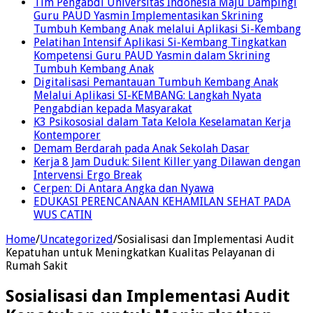
Tim Pengabdi Universitas Indonesia Maju Dampingi
Guru PAUD Yasmin Implementasikan Skrining
Tumbuh Kembang Anak melalui Aplikasi Si-Kembang
Pelatihan Intensif Aplikasi Si-Kembang Tingkatkan
Kompetensi Guru PAUD Yasmin dalam Skrining
Tumbuh Kembang Anak
Digitalisasi Pemantauan Tumbuh Kembang Anak
Melalui Aplikasi SI-KEMBANG: Langkah Nyata
Pengabdian kepada Masyarakat
K3 Psikososial dalam Tata Kelola Keselamatan Kerja
Kontemporer
Demam Berdarah pada Anak Sekolah Dasar
Kerja 8 Jam Duduk: Silent Killer yang Dilawan dengan
Intervensi Ergo Break
Cerpen: Di Antara Angka dan Nyawa
EDUKASI PERENCANAAN KEHAMILAN SEHAT PADA
WUS CATIN
Home
/
Uncategorized
/
Sosialisasi dan Implementasi Audit
Kepatuhan untuk Meningkatkan Kualitas Pelayanan di
Rumah Sakit
Sosialisasi dan Implementasi Audit