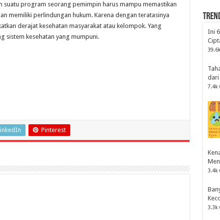
an suatu program seorang pemimpin harus mampu memastikan
an memiliki perlindungan hukum. Karena dengan teratasinya
Tren
tkan derajat kesehatan masyarakat atau kelompok. Yang
Ini 
g sistem kesehatan yang mumpuni.
Cipt
39.6k
Tah
dari
7.4k 
inkedIn
Pinterest
Kena
Men
3.4k 
Bany
Kec
3.3k 