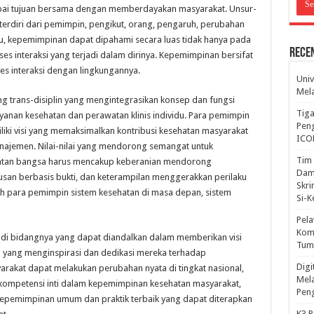
pai tujuan bersama dengan memberdayakan masyarakat. Unsur-
terdiri dari pemimpin, pengikut, orang, pengaruh, perubahan
itu, kepemimpinan dapat dipahami secara luas tidak hanya pada
Rece
 interaksi yang terjadi dalam dirinya. Kepemimpinan bersifat
es interaksi dengan lingkungannya.
Univ
Mela
g trans-disiplin yang mengintegrasikan konsep dan fungsi
Tiga
anan kesehatan dan perawatan klinis individu. Para pemimpin
Peng
iki visi yang memaksimalkan kontribusi kesehatan masyarakat
ICO
manajemen. Nilai-nilai yang mendorong semangat untuk
Tim 
hatan bangsa harus mencakup keberanian mendorong
Dam
an berbasis bukti, dan keterampilan menggerakkan perilaku
Skri
atih para pemimpin sistem kesehatan di masa depan, sistem
Si-
Pela
Komp
 di bidangnya yang dapat diandalkan dalam memberikan visi
Tum
ja yang menginspirasi dan dedikasi mereka terhadap
Dig
rakat dapat melakukan perubahan nyata di tingkat nasional,
Mela
kompetensi inti dalam kepemimpinan kesehatan masyarakat,
Pen
epemimpinan umum dan praktik terbaik yang dapat diterapkan
K3 P