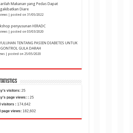
arilah Makanan yang Pedas Dapat
gakibatkan Diare
views
|
posted on 31/05/2022
kshop penyusunan HIRADC
views
|
posted on 03/03/2020
YULUHAN TENTANG PASIEN DIABETES UNTUK
GONTROL GULA DARAH
iews
|
posted on 25/05/2020
Statistics
y's visitors:
25
y's page views: :
25
l visitors :
174,642
l page views:
182,602