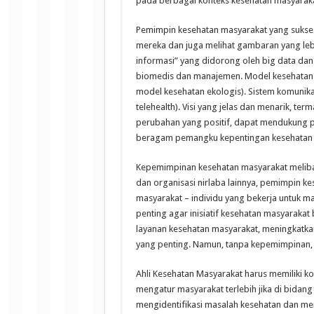
pada berbagai konteks kesehatan masyaraka
Pemimpin kesehatan masyarakat yang sukses 
mereka dan juga melihat gambaran yang lebi
informasi” yang didorong oleh big data dan 
biomedis dan manajemen. Model kesehatan y
model kesehatan ekologis). Sistem komunika
telehealth). Visi yang jelas dan menarik, ter
perubahan yang positif, dapat mendukung 
beragam pemangku kepentingan kesehatan 
Kepemimpinan kesehatan masyarakat meliba
dan organisasi nirlaba lainnya, pemimpin k
masyarakat – individu yang bekerja untuk m
penting agar inisiatif kesehatan masyaraka
layanan kesehatan masyarakat, meningkatka
yang penting. Namun, tanpa kepemimpinan, i
Ahli Kesehatan Masyarakat harus memiliki k
mengatur masyarakat terlebih jika di bid
mengidentifikasi masalah kesehatan dan me