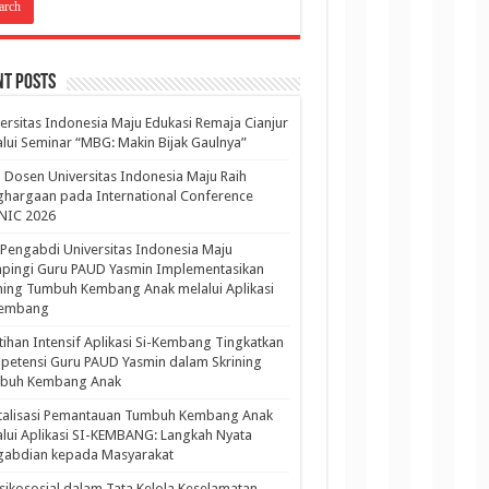
nt Posts
ersitas Indonesia Maju Edukasi Remaja Cianjur
lui Seminar “MBG: Makin Bijak Gaulnya”
 Dosen Universitas Indonesia Maju Raih
hargaan pada International Conference
NIC 2026
Pengabdi Universitas Indonesia Maju
pingi Guru PAUD Yasmin Implementasikan
ning Tumbuh Kembang Anak melalui Aplikasi
Kembang
tihan Intensif Aplikasi Si-Kembang Tingkatkan
etensi Guru PAUD Yasmin dalam Skrining
buh Kembang Anak
italisasi Pemantauan Tumbuh Kembang Anak
lui Aplikasi SI-KEMBANG: Langkah Nyata
gabdian kepada Masyarakat
sikososial dalam Tata Kelola Keselamatan