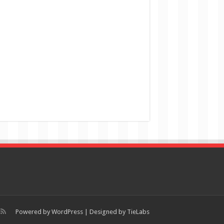
Powered by
WordPress
| Designed by
TieLabs