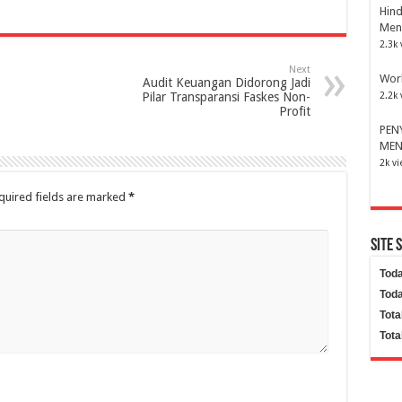
Hind
Men
2.3k 
Next
Wor
Audit Keuangan Didorong Jadi
Pilar Transparansi Faskes Non-
2.2k 
Profit
PEN
MEN
2k v
quired fields are marked
*
Site 
Toda
Toda
Tota
Tota