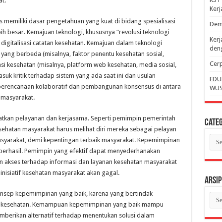
t.
Ker
memiliki dasar pengetahuan yang kuat di bidang spesialisasi
Dem
h besar. Kemajuan teknologi, khususnya “revolusi teknologi
Kerj
digitalisasi catatan kesehatan. Kemajuan dalam teknologi
deng
ang berbeda (misalnya, faktor penentu kesehatan sosial,
Cerp
si kesehatan (misalnya, platform web kesehatan, media sosial,
masuk kritik terhadap sistem yang ada saat ini dan usulan
EDU
perencanaan kolaboratif dan pembangunan konsensus di antara
WUS
masyarakat.
tkan pelayanan dan kerjasama. Seperti pemimpin pemerintah
Categ
esehatan masyarakat harus melihat diri mereka sebagai pelayan
Cate
asyarakat, demi kepentingan terbaik masyarakat. Kepemimpinan
t berhasil. Pemimpin yang efektif dapat menyederhanakan
n akses terhadap informasi dan layanan kesehatan masyarakat
nisiatif kesehatan masyarakat akan gagal.
Arsip
onsep kepemimpinan yang baik, karena yang bertindak
Arsi
ang kesehatan. Kemampuan kepemimpinan yang baik mampu
mberikan alternatif terhadap menentukan solusi dalam