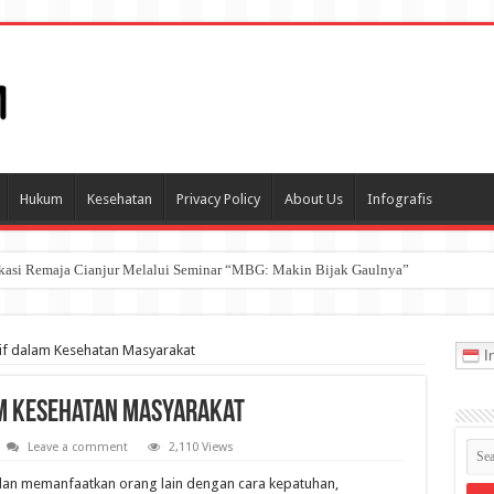
Hukum
Kesehatan
Privacy Policy
About Us
Infografis
ukasi Remaja Cianjur Melalui Seminar “MBG: Makin Bijak Gaulnya”
if dalam Kesehatan Masyarakat
In
m Kesehatan Masyarakat
Leave a comment
2,110 Views
an memanfaatkan orang lain dengan cara kepatuhan,