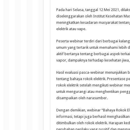
Pada hari Selasa, tanggal 12 Mei 2021, dila
diselenggarakan oleh Institut Kesehatan Masy
meningkatkan kesadaran masyarakat tentang
elektrik atau vape.
Peserta webinar terdiri dari berbagai kala
umum yang tertarik untuk memahami lebih dal
aktif bertanya tentang berbagai aspek terka
vapor, dampaknya terhadap kesehatan jiwa, 
Hasil evaluasi pasca-webinar menunjukkan b
tentang bahaya rokok elektrik. Presentase
rokok elektrik setelah mengikuti webinar me
untuk mengurangi atau menghentikan penggu
disampaikan oleh narasumber.
Dengan demikian, webinar “Bahaya Rokok El
informasi, tetapi juga berhasil menghasilk
ditimbulkan oleh rokok elektrik. Harapan 
perubahan perilaku yang positif dan mengur