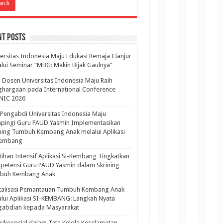
nt Posts
ersitas Indonesia Maju Edukasi Remaja Cianjur
lui Seminar “MBG: Makin Bijak Gaulnya”
 Dosen Universitas Indonesia Maju Raih
hargaan pada International Conference
NIC 2026
Pengabdi Universitas Indonesia Maju
pingi Guru PAUD Yasmin Implementasikan
ning Tumbuh Kembang Anak melalui Aplikasi
Kembang
tihan Intensif Aplikasi Si-Kembang Tingkatkan
etensi Guru PAUD Yasmin dalam Skrining
buh Kembang Anak
italisasi Pemantauan Tumbuh Kembang Anak
lui Aplikasi SI-KEMBANG: Langkah Nyata
gabdian kepada Masyarakat
sikososial dalam Tata Kelola Keselamatan