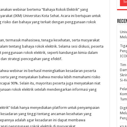
ksanakan webinar bertema “Bahaya Rokok Elektrik” yang
arakat (IKM) Universitas Kota Sehat. Acara ini bertujuan untuk
Rece
 risiko dan bahaya yang terkait dengan penggunaan rokok
Univ
Mela
ngan, termasuk mahasiswa, tenaga kesehatan, serta masyarakat
Tiga
am tentang bahaya rokok elektrik. Selama sesi diskusi, peserta
Peng
it penggunaan rokok elektrik, seperti kandungan kimia dalam
ICO
dan strategi pencegahan yang efektif.
Tim 
Dam
ahwa webinar ini berhasil meningkatkan kesadaran peserta
Skri
 peserta yang menyatakan bahwa mereka lebih memahami risiko
Si-
ncapai 90%. Selain itu, mayoritas peserta juga menyatakan niat
Pela
naan rokok elektrik setelah mendengarkan informasi yang
Komp
Tum
ektrik” tidak hanya menyediakan platform untuk penyampaian
Dig
Mela
an kesadaran yang tinggi tentang ancaman kesehatan yang
Pen
kedepannya adalah agar kesadaran ini dapat membawa
angi penggunaan rokok elektrik di masyarakat.
K3 P