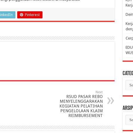
Ker
Dem
inkedIn
Pinterest
Kerj
deng
Cerp
EDU
WUS
Categ
Cate
Next
RSUD PASAR REBO
MENYELENGGARAKAN
KEGIATAN PELATIHAN
Arsip
PENGELOLAAN KLAIM
REIMBURSEMENT
Arsi