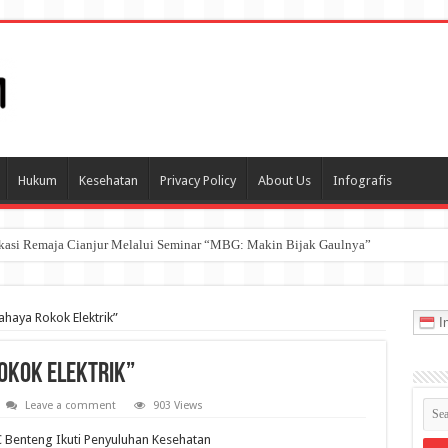
Hukum
Kesehatan
Privacy Policy
About Us
Infografis
ukasi Remaja Cianjur Melalui Seminar “MBG: Makin Bijak Gaulnya”
haya Rokok Elektrik”
In
okok Elektrik”
Leave a comment
903 Views