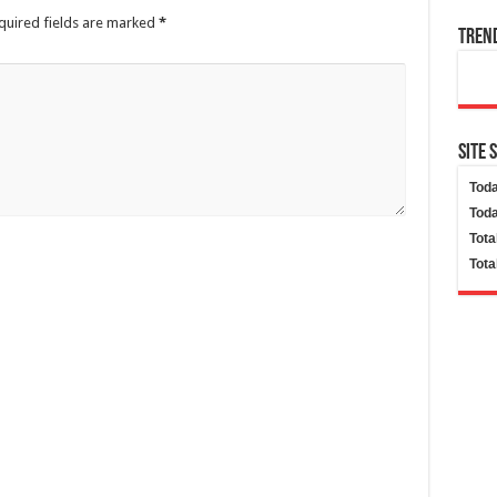
quired fields are marked
*
Tren
Site 
Toda
Toda
Tota
Tota