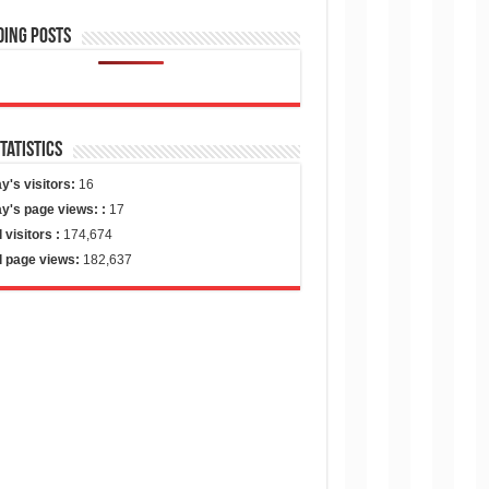
ding Posts
Statistics
y's visitors:
16
y's page views: :
17
l visitors :
174,674
l page views:
182,637