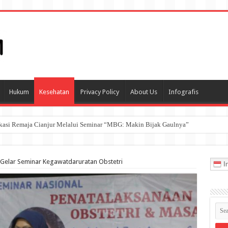
Hukum
Kesehatan
Privacy Policy
About Us
Infografis
ukasi Remaja Cianjur Melalui Seminar “MBG: Makin Bijak Gaulnya”
ia Maju Raih Penghargaan pada International Conference ICONIC 2026
Gelar Seminar Kegawatdaruratan Obstetri
In