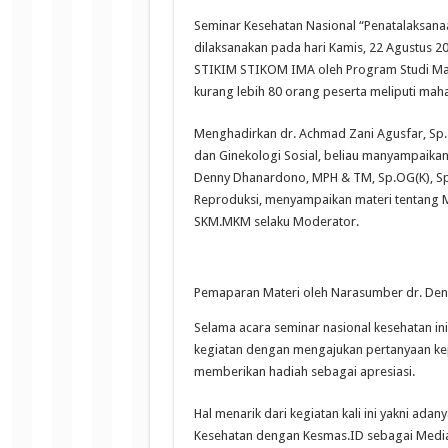
Seminar Kesehatan Nasional “Penatalaksanaa
dilaksanakan pada hari Kamis, 22 Agustus 2
STIKIM STIKOM IMA oleh Program Studi Magis
kurang lebih 80 orang peserta meliputi maha
Menghadirkan dr. Achmad Zani Agusfar, Sp. 
dan Ginekologi Sosial, beliau manyampaikan
Denny Dhanardono, MPH & TM, Sp.OG(K), Spe
Reproduksi, menyampaikan materi tentang Masa
SKM.MKM selaku Moderator.
Pemaparan Materi oleh Narasumber dr. De
Selama acara seminar nasional kesehatan in
kegiatan dengan mengajukan pertanyaan kep
memberikan hadiah sebagai apresiasi.
Hal menarik dari kegiatan kali ini yakni ad
Kesehatan dengan Kesmas.ID sebagai Media 