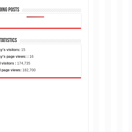
ding Posts
Statistics
y's visitors:
15
y's page views: :
16
l visitors :
174,735
l page views:
182,700