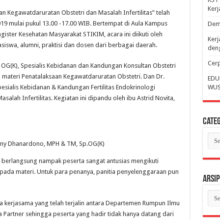
Ker
n Kegawatdaruratan Obstetri dan Masalah Infertilitas” telah
019 mulai pukul 13.00 -17.00 WIB. Bertempat di Aula Kampus
Dem
ter Kesehatan Masyarakat STIKIM, acara ini diikuti oleh
Kerj
siswa, alumni, praktisi dan dosen dari berbagai daerah.
deng
Cerp
OG(K), Spesialis Kebidanan dan Kandungan Konsultan Obstetri
 materi Penatalaksaan Kegawatdaruratan Obstetri. Dan Dr.
EDU
sialis Kebidanan & Kandungan Fertilitas Endokrinologi
WUS
lah Infertilitas. Kegiatan ini dipandu oleh ibu Astrid Novita,
Categ
Cate
nny Dhanardono, MPH & TM, Sp.OG(K)
i berlangsung nampak peserta sangat antusias mengikuti
ada materi. Untuk para penanya, panitia penyelenggaraan pun
Arsip
Arsi
anya kerjasama yang telah terjalin antara Departemen Rumpun Ilmu
Partner sehingga peserta yang hadir tidak hanya datang dari