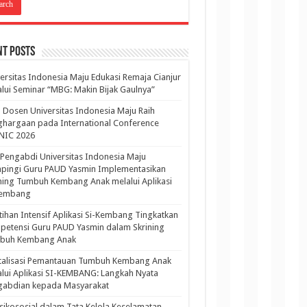
nt Posts
ersitas Indonesia Maju Edukasi Remaja Cianjur
lui Seminar “MBG: Makin Bijak Gaulnya”
 Dosen Universitas Indonesia Maju Raih
hargaan pada International Conference
NIC 2026
Pengabdi Universitas Indonesia Maju
pingi Guru PAUD Yasmin Implementasikan
ning Tumbuh Kembang Anak melalui Aplikasi
Kembang
tihan Intensif Aplikasi Si-Kembang Tingkatkan
etensi Guru PAUD Yasmin dalam Skrining
buh Kembang Anak
italisasi Pemantauan Tumbuh Kembang Anak
lui Aplikasi SI-KEMBANG: Langkah Nyata
gabdian kepada Masyarakat
sikososial dalam Tata Kelola Keselamatan