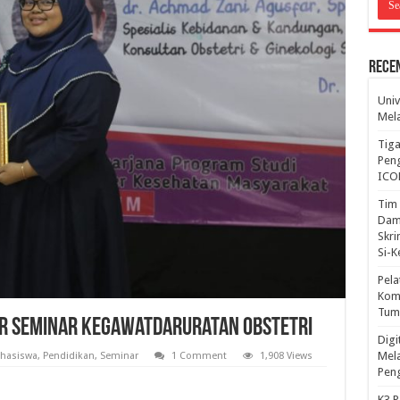
Rece
Univ
Mela
Tiga
Peng
ICO
Tim 
Dam
Skri
Si-
Pela
Komp
Tum
ar Seminar Kegawatdaruratan Obstetri
Dig
Mela
hasiswa
,
Pendidikan
,
Seminar
1 Comment
1,908 Views
Pen
K3 P