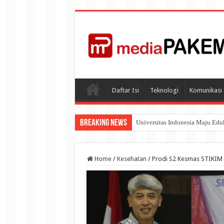
Daftar Isi
Teknologi
Komunikasi
Breaking News
Universitas Indonesia Maju Ed
Tiga Dosen Universitas Indones
Home
/
Kesehatan
/
Prodi S2 Kesmas STIKIM 