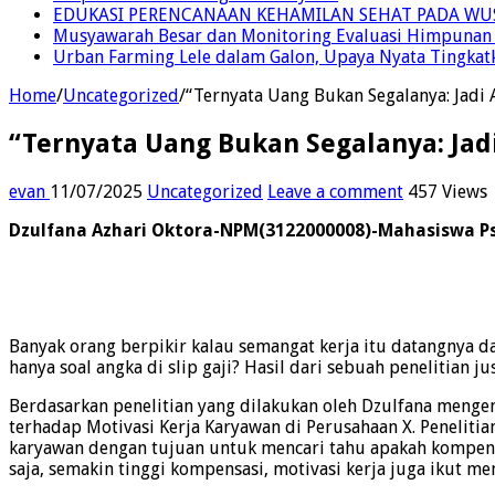
EDUKASI PERENCANAAN KEHAMILAN SEHAT PADA WU
Musyawarah Besar dan Monitoring Evaluasi Himpunan
Urban Farming Lele dalam Galon, Upaya Nyata Tingkatk
Home
/
Uncategorized
/
“Ternyata Uang Bukan Segalanya: Jadi
“Ternyata Uang Bukan Segalanya: Jad
evan
11/07/2025
Uncategorized
Leave a comment
457 Views
Dzulfana Azhari Oktora-NPM(3122000008)-Mahasiswa Ps
Banyak orang berpikir kalau semangat kerja itu datangnya da
hanya soal angka di slip gaji? Hasil dari sebuah penelitian ju
Berdasarkan penelitian yang dilakukan oleh Dzulfana meng
terhadap Motivasi Kerja Karyawan di Perusahaan X. Penelitia
karyawan dengan tujuan untuk mencari tahu apakah kompensa
saja, semakin tinggi kompensasi, motivasi kerja juga ikut me