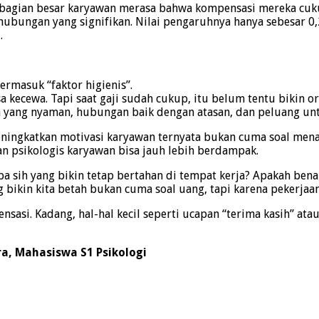
ebagian besar karyawan merasa bahwa kompensasi mereka cukup
iki hubungan yang signifikan. Nilai pengaruhnya hanya sebesar
.
ermasuk “faktor higienis”.
isa kecewa. Tapi saat gaji sudah cukup, itu belum tentu bikin o
erja yang nyaman, hubungan baik dengan atasan, dan peluang u
eningkatkan motivasi karyawan ternyata bukan cuma soal menai
n psikologis karyawan bisa jauh lebih berdampak.
 Apa sih yang bikin tetap bertahan di tempat kerja? Apakah be
g bikin kita betah bukan cuma soal uang, tapi karena pekerja
nsasi. Kadang, hal-hal kecil seperti ucapan “terima kasih” at
ora, Mahasiswa S1 Psikologi