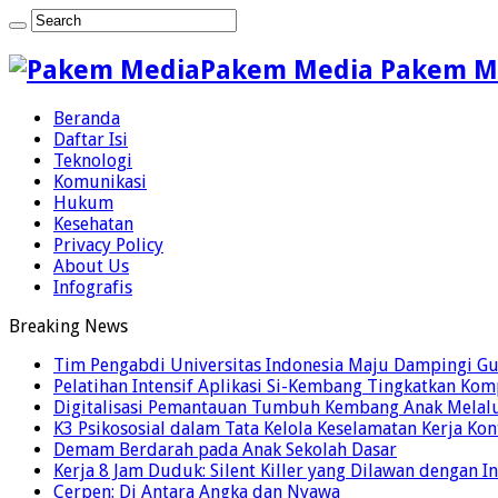
Pakem Media Pakem M
Beranda
Daftar Isi
Teknologi
Komunikasi
Hukum
Kesehatan
Privacy Policy
About Us
Infografis
Breaking News
Tim Pengabdi Universitas Indonesia Maju Dampingi G
Pelatihan Intensif Aplikasi Si-Kembang Tingkatkan 
Digitalisasi Pemantauan Tumbuh Kembang Anak Melalu
K3 Psikososial dalam Tata Kelola Keselamatan Kerja K
Demam Berdarah pada Anak Sekolah Dasar
Kerja 8 Jam Duduk: Silent Killer yang Dilawan dengan I
Cerpen: Di Antara Angka dan Nyawa