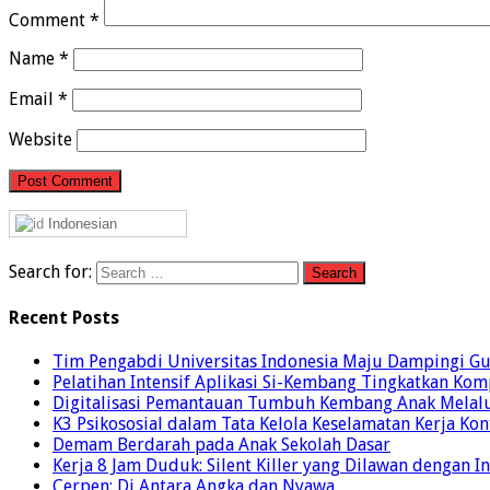
Comment
*
Name
*
Email
*
Website
Indonesian
Search for:
Recent Posts
Tim Pengabdi Universitas Indonesia Maju Dampingi G
Pelatihan Intensif Aplikasi Si-Kembang Tingkatkan 
Digitalisasi Pemantauan Tumbuh Kembang Anak Melalu
K3 Psikososial dalam Tata Kelola Keselamatan Kerja K
Demam Berdarah pada Anak Sekolah Dasar
Kerja 8 Jam Duduk: Silent Killer yang Dilawan dengan I
Cerpen: Di Antara Angka dan Nyawa