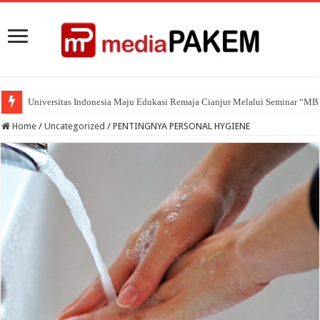
Universitas Indonesia Maju Edukasi Remaja Cianjur Melalui Seminar “M
Tiga Dosen Universitas Indonesia Maju Raih Penghargaan pada Internati
Home
/
Uncategorized
/
PENTINGNYA PERSONAL HYGIENE