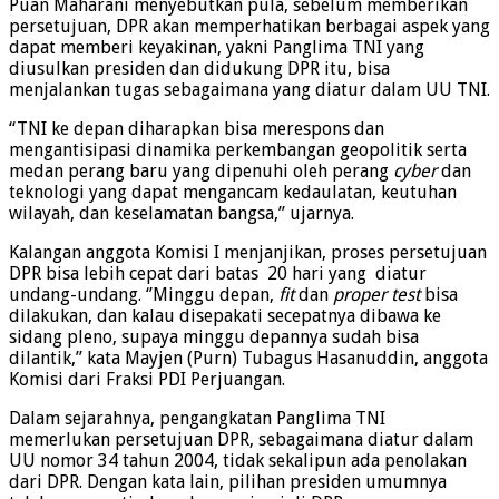
Puan Maharani menyebutkan pula, sebelum memberikan
persetujuan, DPR akan memperhatikan berbagai aspek yang
dapat memberi keyakinan, yakni Panglima TNI yang
diusulkan presiden dan didukung DPR itu, bisa
menjalankan tugas sebagaimana yang diatur dalam UU TNI.
“TNI ke depan diharapkan bisa merespons dan
mengantisipasi dinamika perkembangan geopolitik serta
medan perang baru yang dipenuhi oleh perang
cyber
dan
teknologi yang dapat mengancam kedaulatan, keutuhan
wilayah, dan keselamatan bangsa,” ujarnya.
Kalangan anggota Komisi I menjanjikan, proses persetujuan
DPR bisa lebih cepat dari batas 20 hari yang diatur
undang-undang. ‘’Minggu depan,
fit
dan
proper test
bisa
dilakukan, dan kalau disepakati secepatnya dibawa ke
sidang pleno, supaya minggu depannya sudah bisa
dilantik,’’ kata Mayjen (Purn) Tubagus Hasanuddin, anggota
Komisi dari Fraksi PDI Perjuangan.
Dalam sejarahnya, pengangkatan Panglima TNI
memerlukan persetujuan DPR, sebagaimana diatur dalam
UU nomor 34 tahun 2004, tidak sekalipun ada penolakan
dari DPR. Dengan kata lain, pilihan presiden umumnya