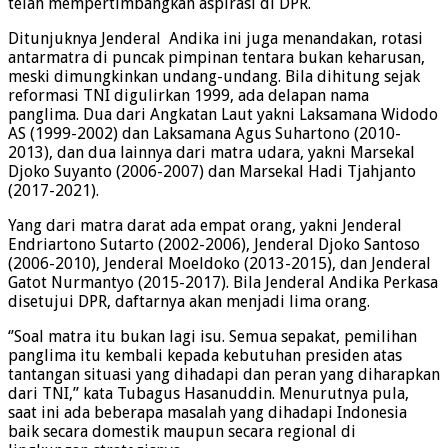
telah mempertimbangkan aspirasi di DPR.
Ditunjuknya Jenderal Andika ini juga menandakan, rotasi
antarmatra di puncak pimpinan tentara bukan keharusan,
meski dimungkinkan undang-undang. Bila dihitung sejak
reformasi TNI digulirkan 1999, ada delapan nama
panglima. Dua dari Angkatan Laut yakni Laksamana Widodo
AS (1999-2002) dan Laksamana Agus Suhartono (2010-
2013), dan dua lainnya dari matra udara, yakni Marsekal
Djoko Suyanto (2006-2007) dan Marsekal Hadi Tjahjanto
(2017-2021).
Yang dari matra darat ada empat orang, yakni Jenderal
Endriartono Sutarto (2002-2006), Jenderal Djoko Santoso
(2006-2010), Jenderal Moeldoko (2013-2015), dan Jenderal
Gatot Nurmantyo (2015-2017). Bila Jenderal Andika Perkasa
disetujui DPR, daftarnya akan menjadi lima orang.
‘’Soal matra itu bukan lagi isu. Semua sepakat, pemilihan
panglima itu kembali kepada kebutuhan presiden atas
tantangan situasi yang dihadapi dan peran yang diharapkan
dari TNI,’’ kata Tubagus Hasanuddin. Menurutnya pula,
saat ini ada beberapa masalah yang dihadapi Indonesia
baik secara domestik maupun secara regional di