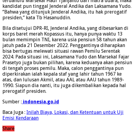
terdahulu Marsekal Hadi Tjahjanto dari matra udara, maka
kandidat pun tinggal Jenderal Andika dan Laksamana Yudo.
‘’Bahwa yang ditunjuk Jenderal Andika, itu hak prerogatif
presiden,’’ kata Tb Hasanuddin.
Bila disetujui DPR-RI, Jenderal Andika, yang dibesarkan di
korps baret merah Kopassus itu, hanya punya waktu 13
bulan memimpin TNI, karena usia pensiun 58 tahun akan
jatuh pada 21 Desember 2022. Penggantinya diharapkan
bisa bertugas melewati situasi rawan Pemilu Serentak
2024. Pada situasi ini, Laksamana Yudo dan Marsekal Fajar
Prasetyo juga bukan pilihan, karena keduanya akan pensiun
di tengah proses pemilu. Maka, calon penggantinya pun
diperkirakan ialah kepala staf yang lahir tahun 1967 ke
atas, dan lulusan Akmil, atau AAL atau AAU tahun 1989-
1990. Siapun dia nanti, itu juga dikembalikan kepada hal
prerogatif presiden.
Sumber :
indonesia.go.id
Baca Juga :
Inilah Biaya, Lokasi, dan Ketentuan untuk Uji
Emisi Kendaraan
Share