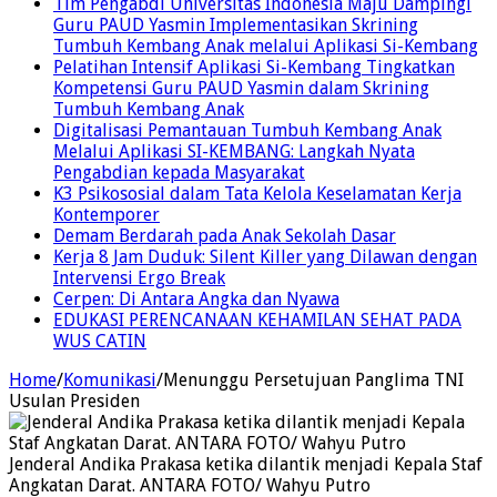
Tim Pengabdi Universitas Indonesia Maju Dampingi
Guru PAUD Yasmin Implementasikan Skrining
Tumbuh Kembang Anak melalui Aplikasi Si-Kembang
Pelatihan Intensif Aplikasi Si-Kembang Tingkatkan
Kompetensi Guru PAUD Yasmin dalam Skrining
Tumbuh Kembang Anak
Digitalisasi Pemantauan Tumbuh Kembang Anak
Melalui Aplikasi SI-KEMBANG: Langkah Nyata
Pengabdian kepada Masyarakat
K3 Psikososial dalam Tata Kelola Keselamatan Kerja
Kontemporer
Demam Berdarah pada Anak Sekolah Dasar
Kerja 8 Jam Duduk: Silent Killer yang Dilawan dengan
Intervensi Ergo Break
Cerpen: Di Antara Angka dan Nyawa
EDUKASI PERENCANAAN KEHAMILAN SEHAT PADA
WUS CATIN
Home
/
Komunikasi
/
Menunggu Persetujuan Panglima TNI
Usulan Presiden
Jenderal Andika Prakasa ketika dilantik menjadi Kepala Staf
Angkatan Darat. ANTARA FOTO/ Wahyu Putro