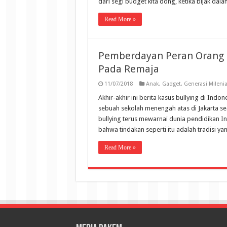
dari segi budget kita dong, ketika bijak dal
Read More »
Pemberdayan Peran Orang 
Pada Remaja
11/07/2018
Anak
,
Gadget
,
Generasi Milenia
Akhir-akhir ini berita kasus bullying di Indo
sebuah sekolah menengah atas di Jakarta 
bullying terus mewarnai dunia pendidikan In
bahwa tindakan seperti itu adalah tradisi ya
Read More »