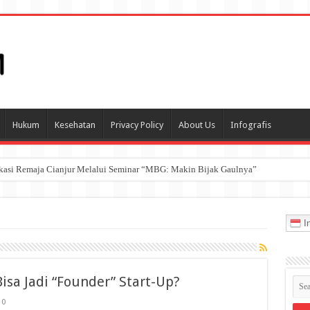
Hukum
Kesehatan
Privacy Policy
About Us
Infografis
ukasi Remaja Cianjur Melalui Seminar “MBG: Makin Bijak Gaulnya”
In
isa Jadi “Founder” Start-Up?
0