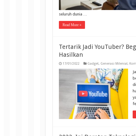
seluruh dunia …
Read More »
Tertarik Jadi YouTuber? Be
Hasilkan
17/01/2022
Gadget
,
Generasi Milenial
,
Kom
J
b
d
h
y
f