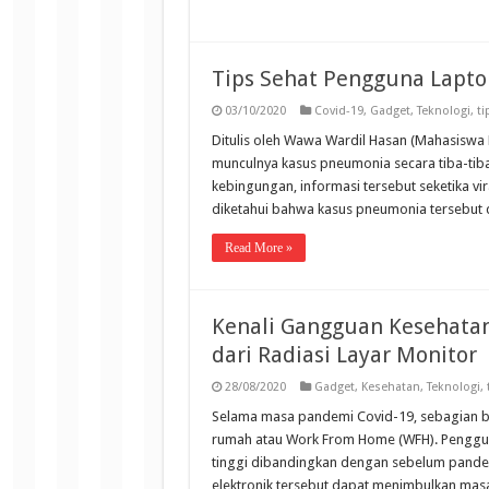
Tips Sehat Pengguna Lapto
03/10/2020
Covid-19
,
Gadget
,
Teknologi
,
ti
Ditulis oleh Wawa Wardil Hasan (Mahasiswa 
munculnya kasus pneumonia secara tiba-tib
kebingungan, informasi tersebut seketika v
diketahui bahwa kasus pneumonia tersebut 
Read More »
Kenali Gangguan Kesehata
dari Radiasi Layar Monitor
28/08/2020
Gadget
,
Kesehatan
,
Teknologi
,
Selama masa pandemi Covid-19, sebagian besa
rumah atau Work From Home (WFH). Penggunaa
tinggi dibandingkan dengan sebelum pandem
elektronik tersebut dapat menimbulkan masa