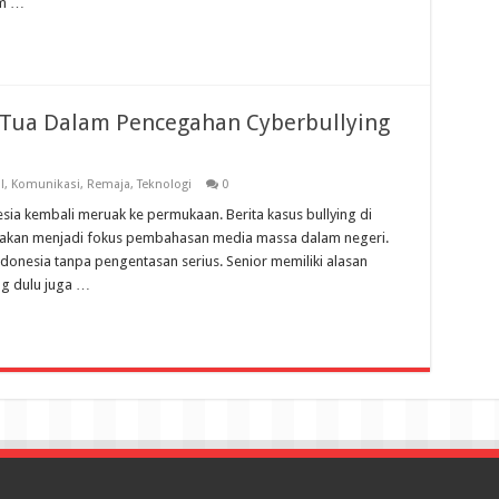
am …
Tua Dalam Pencegahan Cyberbullying
l
,
Komunikasi
,
Remaja
,
Teknologi
0
nesia kembali meruak ke permukaan. Berita kasus bullying di
seakan menjadi fokus pembahasan media massa dalam negeri.
donesia tanpa pengentasan serius. Senior memiliki alasan
ng dulu juga …